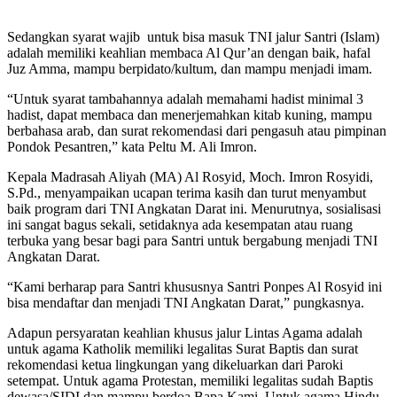
Sedangkan syarat wajib untuk bisa masuk TNI jalur Santri (Islam)
adalah memiliki keahlian membaca Al Qur’an dengan baik, hafal
Juz Amma, mampu berpidato/kultum, dan mampu menjadi imam.
“Untuk syarat tambahannya adalah memahami hadist minimal 3
hadist, dapat membaca dan menerjemahkan kitab kuning, mampu
berbahasa arab, dan surat rekomendasi dari pengasuh atau pimpinan
Pondok Pesantren,” kata Peltu M. Ali Imron.
Kepala Madrasah Aliyah (MA) Al Rosyid, Moch. Imron Rosyidi,
S.Pd., menyampaikan ucapan terima kasih dan turut menyambut
baik program dari TNI Angkatan Darat ini. Menurutnya, sosialisasi
ini sangat bagus sekali, setidaknya ada kesempatan atau ruang
terbuka yang besar bagi para Santri untuk bergabung menjadi TNI
Angkatan Darat.
“Kami berharap para Santri khususnya Santri Ponpes Al Rosyid ini
bisa mendaftar dan menjadi TNI Angkatan Darat,” pungkasnya.
Adapun persyaratan keahlian khusus jalur Lintas Agama adalah
untuk agama Katholik memiliki legalitas Surat Baptis dan surat
rekomendasi ketua lingkungan yang dikeluarkan dari Paroki
setempat. Untuk agama Protestan, memiliki legalitas sudah Baptis
dewasa/SIDI dan mampu berdoa Bapa Kami. Untuk agama Hindu,