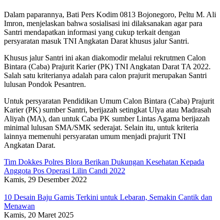
Dalam paparannya, Bati Pers Kodim 0813 Bojonegoro, Peltu M. Ali
Imron, menjelaskan bahwa sosialisasi ini dilaksanakan agar para
Santri mendapatkan informasi yang cukup terkait dengan
persyaratan masuk TNI Angkatan Darat khusus jalur Santri.
Khusus jalur Santri ini akan diakomodir melalui rekrutmen Calon
Bintara (Caba) Prajurit Karier (PK) TNI Angkatan Darat TA 2022.
Salah satu kriterianya adalah para calon prajurit merupakan Santri
lulusan Pondok Pesantren.
Untuk persyaratan Pendidikan Umum Calon Bintara (Caba) Prajurit
Karier (PK) sumber Santri, berijazah setingkat Ulya atau Madrasah
Aliyah (MA), dan untuk Caba PK sumber Lintas Agama berijazah
minimal lulusan SMA/SMK sederajat. Selain itu, untuk kriteria
lainnya memenuhi persyaratan umum menjadi prajurit TNI
Angkatan Darat.
Tim Dokkes Polres Blora Berikan Dukungan Kesehatan Kepada
Anggota Pos Operasi Lilin Candi 2022
Kamis, 29 Desember 2022
10 Desain Baju Gamis Terkini untuk Lebaran, Semakin Cantik dan
Menawan
Kamis, 20 Maret 2025