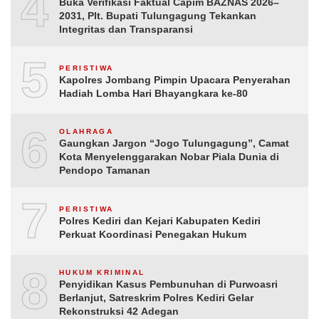
4
Buka Verifikasi Faktual Capim BAZNAS 2026–
2031, Plt. Bupati Tulungagung Tekankan
Integritas dan Transparansi
5
PERISTIWA
Kapolres Jombang Pimpin Upacara Penyerahan
Hadiah Lomba Hari Bhayangkara ke-80
6
OLAHRAGA
Gaungkan Jargon “Jogo Tulungagung”, Camat
Kota Menyelenggarakan Nobar Piala Dunia di
Pendopo Tamanan
7
PERISTIWA
Polres Kediri dan Kejari Kabupaten Kediri
Perkuat Koordinasi Penegakan Hukum
8
HUKUM KRIMINAL
Penyidikan Kasus Pembunuhan di Purwoasri
Berlanjut, Satreskrim Polres Kediri Gelar
Rekonstruksi 42 Adegan