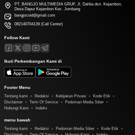
PT. BANGJO MULTIMEDIA GRUP, Jl. Dahlia dsn. Kejambon,
Desa Dapur Kejambon Kec. Jombang
bangjocoid@gmail.com
082140704139 (Call Center)
Follow Kami
Ikuti Perkembangan Kami di
Footer Menu
Tentang kami
Redaksi
Kebijakan Privasi
Kode Etik
Disclaimer
Term Of Service
Pedoman Media Siber
Hubungi Kami
Indeks
menu bawah
Tentang kami
Redaksi
Pedoman Media Siber
Kode Etik
Disclaimer
Term Of Service
Hubungi Kami
Indeks