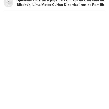
Spesialis Curanmor juga Pelaku Pembakaran saat ini
#
Dibekuk, Lima Motor Curian Dikembalikan ke Pemilik