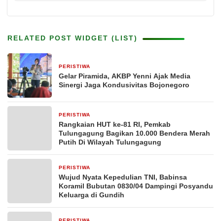
RELATED POST WIDGET (LIST)
PERISTIWA
4 jam yang lalu
Gelar Piramida, AKBP Yenni Ajak Media
Sinergi Jaga Kondusivitas Bojonegoro
PERISTIWA
23 jam yang lalu
Rangkaian HUT ke-81 RI, Pemkab
Tulungagung Bagikan 10.000 Bendera Merah
Putih Di Wilayah Tulungagung
PERISTIWA
2 hari yang lalu
Wujud Nyata Kepedulian TNI, Babinsa
Koramil Bubutan 0830/04 Dampingi Posyandu
Keluarga di Gundih
PERISTIWA
3 hari yang lalu