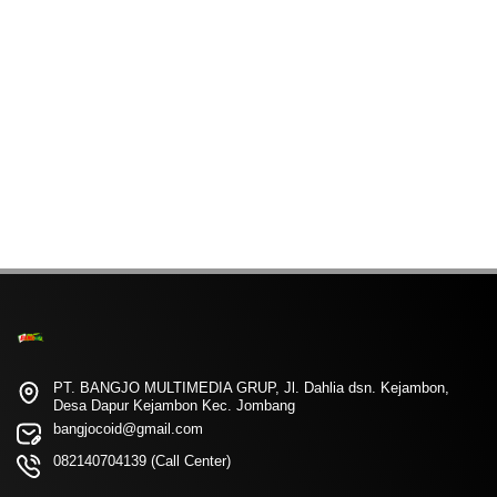
PT. BANGJO MULTIMEDIA GRUP, Jl. Dahlia dsn. Kejambon,
Desa Dapur Kejambon Kec. Jombang
bangjocoid@gmail.com
082140704139 (Call Center)