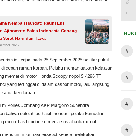
Lama Kembali Hangat: Reuni Eks
n Ajinomoto Sales Indonesia Cabang
HUK
a Sarat Haru dan Tawa
sember 2025
#
urian ini terjadi pada 25 September 2025 sekitar pukul
 di depan rumah korban. Pelaku memanfaatkan kelalaian
ng memarkir motor Honda Scoopy nopol S 4286 TT
#
ci yang tertinggal di dalam dasbor motor, lalu langsung
kabur kendaraan.
#
rim Polres Jombang AKP Margono Suhendra
an bahwa setelah berhasil mencuri, pelaku kemudian
 motor hasil curian ke media sosial untuk dijual.
#
ng mencium informasi tersebut segera melakukan