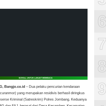
SCROLL UNTUK LANJUT MEMBACA
 Bangjo.co.id
– Dua pelaku pencurian kendaraan
curanmor) yang merupakan residivis berhasil diringkus
serse Kriminal (Satreskrim) Polres Jombang. Keduanya
l MG dan FAJ, berasal dari Desa Kesamben, Kecamatan