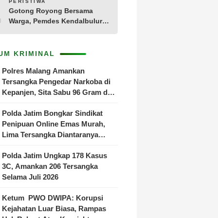
10
PERISTIWA
Gotong Royong Bersama
Warga, Pemdes Kendalbulur
Revitalisasi Total Jembatan
Gantung yang Rapuh
UM KRIMINAL
Polres Malang Amankan
Tersangka Pengedar Narkoba di
Kepanjen, Sita Sabu 96 Gram dan
Ganja 131 Gram
Polda Jatim Bongkar Sindikat
Penipuan Online Emas Murah,
Lima Tersangka Diantaranya
Warga Binaan Lapas Diamankan
Polda Jatim Ungkap 178 Kasus
3C, Amankan 206 Tersangka
Selama Juli 2026
Ketum PWO DWIPA: Korupsi
Kejahatan Luar Biasa, Rampas