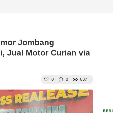
anmor Jombang
i, Jual Motor Curian via
0
0
837
BER