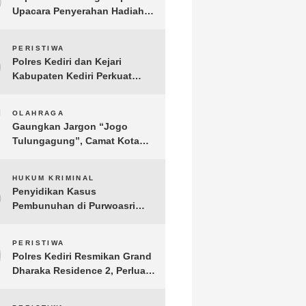
Upacara Penyerahan Hadiah
Lomba Hari Bhayangkara ke-
80
6
PERISTIWA
Polres Kediri dan Kejari
Kabupaten Kediri Perkuat
Koordinasi Penegakan Hukum
7
OLAHRAGA
Gaungkan Jargon “Jogo
Tulungagung”, Camat Kota
Menyelenggarakan Nobar
Piala Dunia di Pendopo
8
HUKUM KRIMINAL
Tamanan
Penyidikan Kasus
Pembunuhan di Purwoasri
Berlanjut, Satreskrim Polres
Kediri Gelar Rekonstruksi 42
9
PERISTIWA
Adegan
Polres Kediri Resmikan Grand
Dharaka Residence 2, Perluas
Akses Hunian Terjangkau