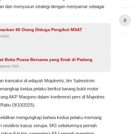
kan dan menyusun strategi dengan menyamar sebagai
#
Amankan 60 Orang Diduga Pengikut MSAT
li 2022
at Buka Puasa Bersama yang Enak di Padang
Agustus 2024
ian transaksi di wilayah Mojokerto, tim Satreskrim
menangkap kedua pelaku berikut barang bukti motor
terang AKP Margono dalam konferensi pers di Mapolres
Rabu (9/10/2025).
yelidikan mengungkap bahwa kedua pelaku memang
 residivis kasus serupa. MG sebelumnya pernah
 tahun 8 bulan, sementara FAJ pernah menjalani