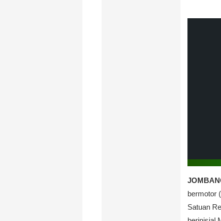
JOMBANG,
bermotor (
Satuan Re
berinisia