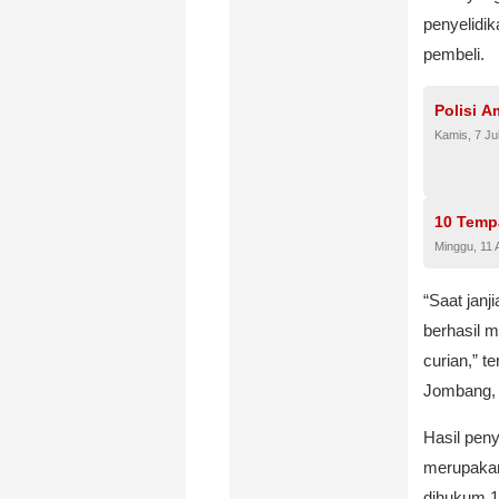
penyelidi
pembeli.
Polisi 
Kamis, 7 Ju
10 Temp
Minggu, 11 
“Saat janj
berhasil 
curian,” 
Jombang, 
Hasil pen
merupakan
dihukum 1