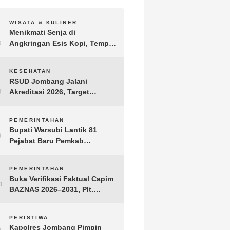
1
WISATA & KULINER
Menikmati Senja di
Angkringan Esis Kopi, Tempat
Nongkrong Syahdu di Area
Persawahan Desa Kepuh
2
KESEHATAN
RSUD Jombang Jalani
Akreditasi 2026, Target
Pertahankan Predikat
Paripurna dan Jaga Kualitas
3
PEMERINTAHAN
Layanan
Bupati Warsubi Lantik 81
Pejabat Baru Pemkab
Jombang, Berikut Daftar
Lengkapnya
4
PEMERINTAHAN
Buka Verifikasi Faktual Capim
BAZNAS 2026–2031, Plt.
Bupati Tulungagung
Tekankan Integritas dan
5
PERISTIWA
Transparansi
Kapolres Jombang Pimpin