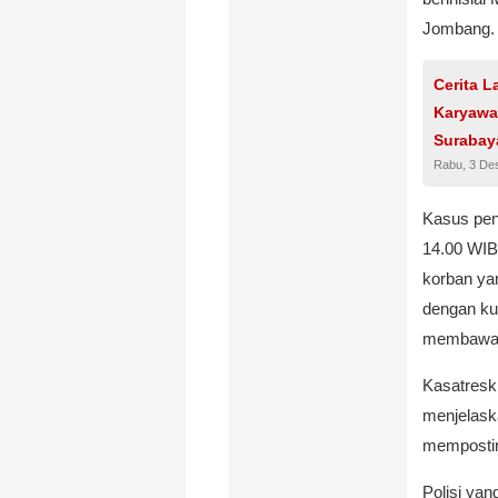
Jombang.
Cerita 
Karyawa
Surabay
Rabu, 3 De
Kasus penc
14.00 WIB
korban ya
dengan kun
membawa 
Kasatresk
menjelask
memposting
Polisi ya