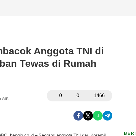
embacok Anggota TNI di
ban Tewas di Rumah
0
0
1466
0 WIB
BER
 bangjo.co.id – Seorang anggota TNI dari Koramil