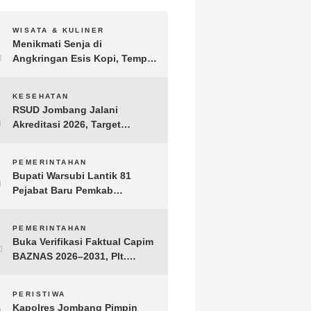
1
WISATA & KULINER
Menikmati Senja di
Angkringan Esis Kopi, Tempat
Nongkrong Syahdu di Area
Persawahan Desa Kepuh
2
KESEHATAN
RSUD Jombang Jalani
Akreditasi 2026, Target
Pertahankan Predikat
Paripurna dan Jaga Kualitas
3
PEMERINTAHAN
Layanan
Bupati Warsubi Lantik 81
Pejabat Baru Pemkab
Jombang, Berikut Daftar
Lengkapnya
4
PEMERINTAHAN
Buka Verifikasi Faktual Capim
BAZNAS 2026–2031, Plt.
Bupati Tulungagung
Tekankan Integritas dan
5
PERISTIWA
Transparansi
Kapolres Jombang Pimpin