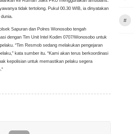
dilarikan ke Rumah Sakit PKU menggunakan ambulans.
awanya tidak tertolong. Pukul 00.30 WIB, ia dinyatakan
 dunia.
#
 Polsek Sapuran dan Polres Wonosobo tengah
nasi dengan Tim Unit Intel Kodim 0707/Wonosobo untuk
elaku. “Tim Resmob sedang melakukan pengejaran
elaku,” kata sumber itu. “Kami akan terus berkoordinasi
hak kepolisian untuk memastikan pelaku segera
.”