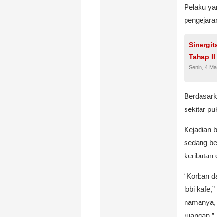
Pelaku yan
pengejaran
Sinergit
Tahap II
Senin, 4 Ma
Berdasarka
sekitar pu
Kejadian 
sedang be
keributan 
“Korban d
lobi kafe,
namanya, 
ruangan.”