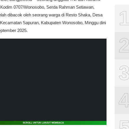
r Kodim 0707/Wonosobo, Serda Rahman Setiawan,
elah dibacok oleh seorang warga di Resto Shaka, Desa
, Kecamatan Sapuran, Kabupaten Wonosobo, Minggu dini
September 2025.
SCROLL UNTUK LANJUT MEMBACA