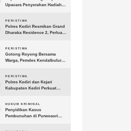
Upacara Penyerahan Hadiah
Lomba Hari Bhayangkara ke-
80
6
PERISTIWA
Polres Kediri Resmikan Grand
Dharaka Residence 2, Perluas
Akses Hunian Terjangkau
7
PERISTIWA
Gotong Royong Bersama
Warga, Pemdes Kendalbulur
Revitalisasi Total Jembatan
Gantung yang Rapuh
8
PERISTIWA
Polres Kediri dan Kejari
Kabupaten Kediri Perkuat
Koordinasi Penegakan Hukum
9
HUKUM KRIMINAL
Penyidikan Kasus
Pembunuhan di Purwoasri
Berlanjut, Satreskrim Polres
Kediri Gelar Rekonstruksi 42