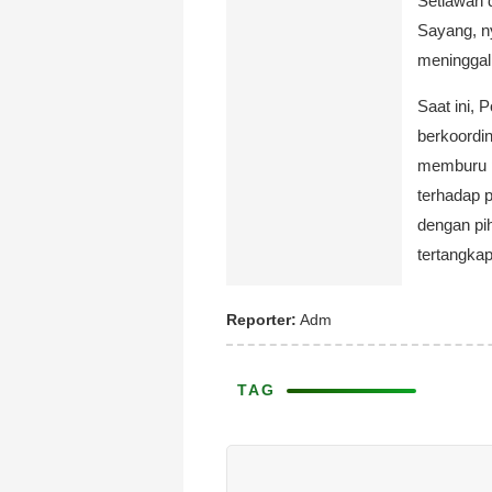
Setiawan 
Sayang, ny
meninggal
Saat ini,
berkoordi
memburu p
terhadap p
dengan pi
tertangkap
Reporter:
Adm
TAG