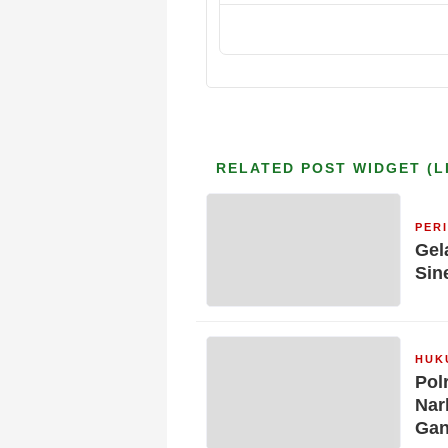
RELATED POST WIDGET (L
PER
Gel
Sin
HUK
Pol
Nar
Gan