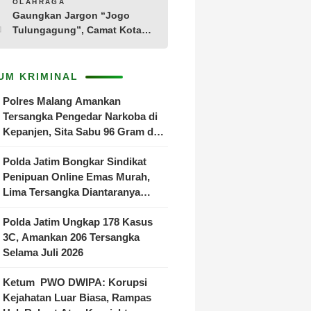
10
OLAHRAGA
Adegan
Gaungkan Jargon “Jogo
Tulungagung”, Camat Kota
Menyelenggarakan Nobar
Piala Dunia di Pendopo
Tamanan
UM KRIMINAL
Polres Malang Amankan
Tersangka Pengedar Narkoba di
Kepanjen, Sita Sabu 96 Gram dan
Ganja 131 Gram
Polda Jatim Bongkar Sindikat
Penipuan Online Emas Murah,
Lima Tersangka Diantaranya
Warga Binaan Lapas Diamankan
Polda Jatim Ungkap 178 Kasus
3C, Amankan 206 Tersangka
Selama Juli 2026
Ketum PWO DWIPA: Korupsi
Kejahatan Luar Biasa, Rampas