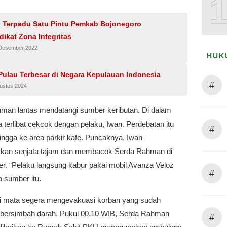
 Terpadu Satu Pintu Pemkab Bojonegoro
dikat Zona Integritas
 Desember 2022
HUK
 Pulau Terbesar di Negara Kepulauan Indonesia
#
gustus 2024
man lantas mendatangi sumber keributan. Di dalam
a terlibat cekcok dengan pelaku, Iwan. Perdebatan itu
#
hingga ke area parkir kafe. Puncaknya, Iwan
kan senjata tajam dan membacok Serda Rahman di
er. “Pelaku langsung kabur pakai mobil Avanza Veloz
#
ta sumber itu.
i mata segera mengevakuasi korban yang sudah
k bersimbah darah. Pukul 00.10 WIB, Serda Rahman
#