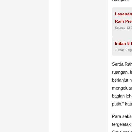
Layanan
Raih Pre
Selasa, 13
Inilah 8
Jumat, 9 A
Serda Rah
ruangan, i
berlanjut 
mengeluar
bagian leh
putih,” ka
Para saks
tergeleta