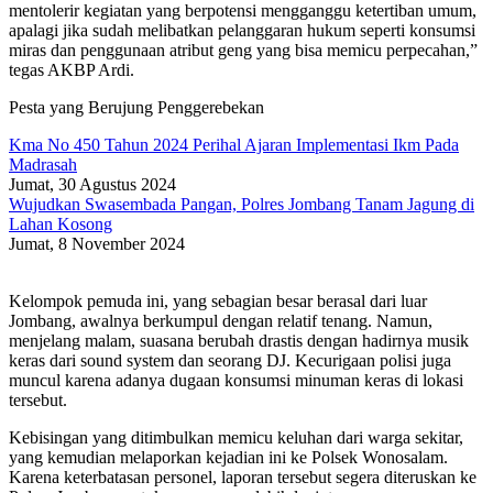
mentolerir kegiatan yang berpotensi mengganggu ketertiban umum,
apalagi jika sudah melibatkan pelanggaran hukum seperti konsumsi
miras dan penggunaan atribut geng yang bisa memicu perpecahan,”
tegas AKBP Ardi.
Pesta yang Berujung Penggerebekan
Kma No 450 Tahun 2024 Perihal Ajaran Implementasi Ikm Pada
Madrasah
Jumat, 30 Agustus 2024
Wujudkan Swasembada Pangan, Polres Jombang Tanam Jagung di
Lahan Kosong
Jumat, 8 November 2024
Kelompok pemuda ini, yang sebagian besar berasal dari luar
Jombang, awalnya berkumpul dengan relatif tenang. Namun,
menjelang malam, suasana berubah drastis dengan hadirnya musik
keras dari sound system dan seorang DJ. Kecurigaan polisi juga
muncul karena adanya dugaan konsumsi minuman keras di lokasi
tersebut.
Kebisingan yang ditimbulkan memicu keluhan dari warga sekitar,
yang kemudian melaporkan kejadian ini ke Polsek Wonosalam.
Karena keterbatasan personel, laporan tersebut segera diteruskan ke