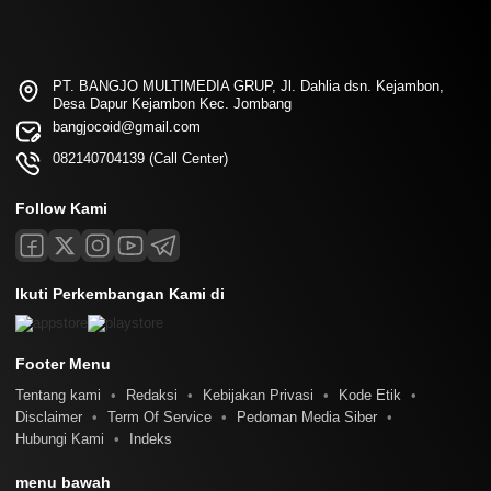
PT. BANGJO MULTIMEDIA GRUP, Jl. Dahlia dsn. Kejambon,
Desa Dapur Kejambon Kec. Jombang
bangjocoid@gmail.com
082140704139 (Call Center)
Follow Kami
Ikuti Perkembangan Kami di
Footer Menu
Tentang kami
Redaksi
Kebijakan Privasi
Kode Etik
Disclaimer
Term Of Service
Pedoman Media Siber
Hubungi Kami
Indeks
menu bawah