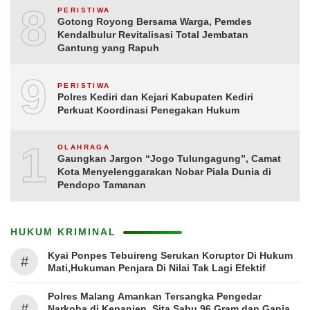
8
PERISTIWA
Gotong Royong Bersama Warga, Pemdes
Kendalbulur Revitalisasi Total Jembatan
Gantung yang Rapuh
9
PERISTIWA
Polres Kediri dan Kejari Kabupaten Kediri
Perkuat Koordinasi Penegakan Hukum
10
OLAHRAGA
Gaungkan Jargon “Jogo Tulungagung”, Camat
Kota Menyelenggarakan Nobar Piala Dunia di
Pendopo Tamanan
HUKUM KRIMINAL
Kyai Ponpes Tebuireng Serukan Koruptor Di Hukum
#
Mati,Hukuman Penjara Di Nilai Tak Lagi Efektif
Polres Malang Amankan Tersangka Pengedar
#
Narkoba di Kepanjen, Sita Sabu 96 Gram dan Ganja