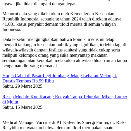
nyawa jika tidak ditangani dengan tepat.
Menurut data yang dikeluarkan oleh Kementerian Kesehatan
Republik Indonesia, sepanjang tahun 2024 telah direkam adanya
41.081 kasus penyakit demam tifoid merata di semua wilayah
Indonesia.
Data tersebut mengungkapkan bahwa kondisi medis ini tetap
menjadi tantangan kesehatan publik yang signifikan, terlebih lagi di
wilayah-wilayah dengan fasilitas sanitasi yang tidak cukup serta
meliputi kelompok orang yang suka menyantap makanan
sembarangan atau kerapkali melakukan aktivitas diluar rumah tanpa
pengaman diri yang memadai.
Harga Cabai di Pasar Legi Jombang Jelang Lebaran Melonjak
Drastis Tembus Rp.99 Ribu
Sabtu, 29 Maret 2025
Resep Mudah: Kue Kacang Renyah Tanpa Telur dan Mixer, Lumer
di Mulut
Sabtu, 15 Maret 2025
Medical Manager Vaccine di PT Kalventis Sinergi Farma, dr. Riska
Rasyidin menyatakan bahwa demam tifoid merupakan suatu