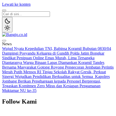
Lewati ke konten
Bangjo.co.id
Berani, Tegas, Terpercaya
News
Wujud Nyata Kepedulian TNI, Babinsa Koramil Bubutan 0830/04
Dampingi Posyandu Keluarga di Gundih
Polda Jatim Bongkar
Sindikat Penipuan Online Emas Murah, Lima Tersangka
Diantaranya Warga Binaan Lapas Diamankan
Koramil Tandes
Bersama Masyarakat Gotong Royong Pengecoran Jembatan Perintis
Merah Putih
Mensos RI Tinjau Sekolah Rakyat Gresik, Perkuat
Sinergi Wujudkan Pendidikan Berkualitas untuk Semua
Kapolres
Jombang Berikan Penghargaan kepada Personel Berprestasi,
Tegaskan Komitmen Zero Miras dan Kesiapan Pengamanan
Muktamar NU ke-35
Follow Kami