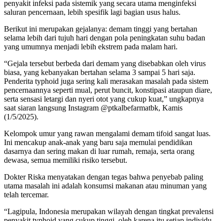
penyakit infeksi pada sistemik yang secara utama menginfeksi
saluran pencernaan, lebih spesifik lagi bagian usus halus.
Berikut ini merupakan gejalanya: demam tinggi yang bertahan
selama lebih dari tujuh hari dengan pola peningkatan suhu badan
yang umumnya menjadi lebih ekstrem pada malam hari.
“Gejala tersebut berbeda dari demam yang disebabkan oleh virus
biasa, yang kebanyakan bertahan selama 3 sampai 5 hari saja.
Penderita typhoid juga sering kali merasakan masalah pada sistem
pencernaannya seperti mual, perut buncit, konstipasi ataupun diare,
serta sensasi letargi dan nyeri otot yang cukup kuat,” ungkapnya
saat siaran langsung Instagram @ptkalbefarmatbk, Kamis
(1/5/2025).
Kelompok umur yang rawan mengalami demam tifoid sangat luas.
Ini mencakup anak-anak yang baru saja memulai pendidikan
dasarnya dan sering makan di luar rumah, remaja, serta orang
dewasa, semua memiliki risiko tersebut.
Dokter Riska menyatakan dengan tegas bahwa penyebab paling
utama masalah ini adalah konsumsi makanan atau minuman yang
telah tercemar.
“Lagipula, Indonesia merupakan wilayah dengan tingkat prevalensi
penyakit typhoid yang cukup tinggi, oleh karena itu setiap individu