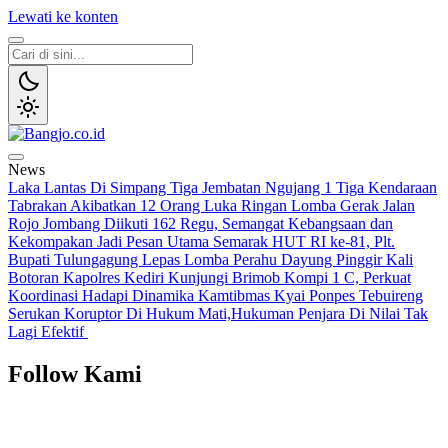
Lewati ke konten
Bangjo.co.id
Berani, Tegas, Terpercaya
News
Laka Lantas Di Simpang Tiga Jembatan Ngujang 1 Tiga Kendaraan
Tabrakan Akibatkan 12 Orang Luka Ringan
Lomba Gerak Jalan
Rojo Jombang Diikuti 162 Regu, Semangat Kebangsaan dan
Kekompakan Jadi Pesan Utama
Semarak HUT RI ke-81, Plt.
Bupati Tulungagung Lepas Lomba Perahu Dayung Pinggir Kali
Botoran
Kapolres Kediri Kunjungi Brimob Kompi 1 C, Perkuat
Koordinasi Hadapi Dinamika Kamtibmas
Kyai Ponpes Tebuireng
Serukan Koruptor Di Hukum Mati,Hukuman Penjara Di Nilai Tak
Lagi Efektif
Follow Kami