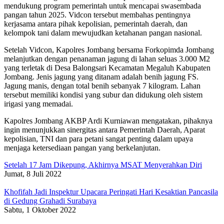
mendukung program pemerintah untuk mencapai swasembada
pangan tahun 2025. Vidcon tersebut membahas pentingnya
kerjasama antara pihak kepolisian, pemerintah daerah, dan
kelompok tani dalam mewujudkan ketahanan pangan nasional.
Setelah Vidcon, Kapolres Jombang bersama Forkopimda Jombang
melanjutkan dengan penanaman jagung di lahan seluas 3.000 M2
yang terletak di Desa Balongsari Kecamatan Megaluh Kabupaten
Jombang. Jenis jagung yang ditanam adalah benih jagung FS.
Jagung manis, dengan total benih sebanyak 7 kilogram. Lahan
tersebut memiliki kondisi yang subur dan didukung oleh sistem
irigasi yang memadai.
Kapolres Jombang AKBP Ardi Kurniawan mengatakan, pihaknya
ingin menunjukkan sinergitas antara Pemerintah Daerah, Aparat
kepolisian, TNI dan para petani sangat penting dalam upaya
menjaga ketersediaan pangan yang berkelanjutan.
Setelah 17 Jam Dikepung, Akhirnya MSAT Menyerahkan Diri
Jumat, 8 Juli 2022
Khofifah Jadi Inspektur Upacara Peringati Hari Kesaktian Pancasila
di Gedung Grahadi Surabaya
Sabtu, 1 Oktober 2022