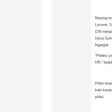
Masing-ma
Loceret, 
(29) warg
Desa Sum
Nganjuk.
“Pelaku y
HR,” lanju
Polisi te
kaki kana
polisi.