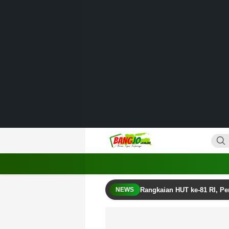
Lewati
ke
konten
Bangjo.co.id
Berani, Tegas, Terpercaya
Rangkaian HUT ke-81 RI, P
NEWS