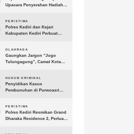
Upacara Penyerahan Hadiah
Lomba Hari Bhayangkara ke-
80
6
PERISTIWA
Polres Kediri dan Kejari
Kabupaten Kediri Perkuat
Koordinasi Penegakan Hukum
7
OLAHRAGA
Gaungkan Jargon “Jogo
Tulungagung”, Camat Kota
Menyelenggarakan Nobar
Piala Dunia di Pendopo
8
HUKUM KRIMINAL
Tamanan
Penyidikan Kasus
Pembunuhan di Purwoasri
Berlanjut, Satreskrim Polres
Kediri Gelar Rekonstruksi 42
9
PERISTIWA
Adegan
Polres Kediri Resmikan Grand
Dharaka Residence 2, Perluas
Akses Hunian Terjangkau