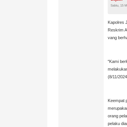
Sabtu, 15 M
Kapolres 
Reskrim A
vang berh
“Kami berk
melakukan
(8/11/2024
Keempat p
merupaka
orang pela
pelaku di