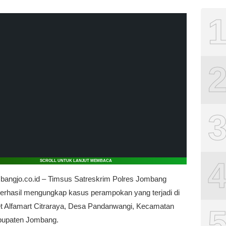
SCROLL UNTUK LANJUT MEMBACA
bangjo.co.id – Timsus Satreskrim Polres Jombang
berhasil mengungkap kasus perampokan yang terjadi di
t Alfamart Citraraya, Desa Pandanwangi, Kecamatan
bupaten Jombang.