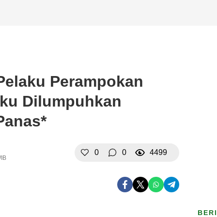
 Pelaku Perampokan
laku Dilumpuhkan
 Panas*
0
0
4499
WIB
BER