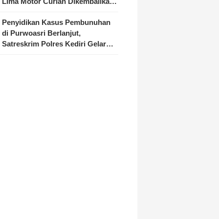
Lima Motor Curian Dikembalikan
ke Pemilik
Penyidikan Kasus Pembunuhan
di Purwoasri Berlanjut,
Satreskrim Polres Kediri Gelar
Rekonstruksi 42 Adegan