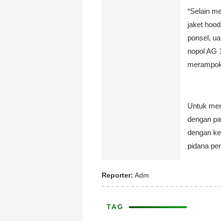
“Selain me
jaket hood
ponsel, ua
nopol AG 
merampok,
Untuk mem
dengan pas
dengan ke
pidana pe
Reporter:
Adm
TAG