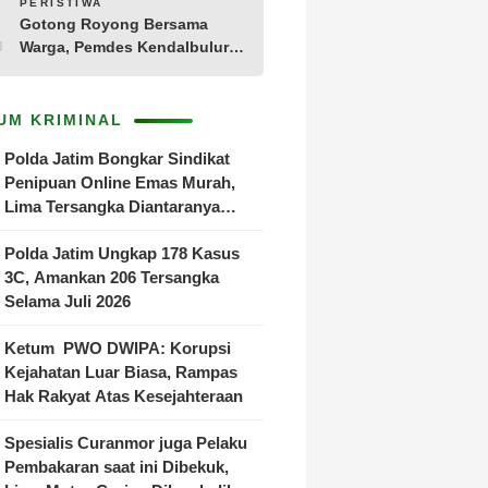
10
PERISTIWA
Gotong Royong Bersama
Warga, Pemdes Kendalbulur
Revitalisasi Total Jembatan
Gantung yang Rapuh
UM KRIMINAL
Polda Jatim Bongkar Sindikat
Penipuan Online Emas Murah,
Lima Tersangka Diantaranya
Warga Binaan Lapas Diamankan
Polda Jatim Ungkap 178 Kasus
3C, Amankan 206 Tersangka
Selama Juli 2026
Ketum PWO DWIPA: Korupsi
Kejahatan Luar Biasa, Rampas
Hak Rakyat Atas Kesejahteraan
Spesialis Curanmor juga Pelaku
Pembakaran saat ini Dibekuk,