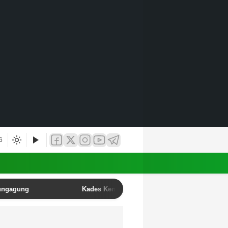
6
lungagung
Kades Kendalbulur Anang Mustofa Resmi Lant