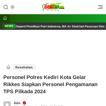
Lewati
ke
Berani, Tegas, Terpercaya
Bangjo.co.id
konten
NEWS
Seperti Pemilihan Putri Indonesia, MA As Sholchah Pasuruan Gelar
Kesehatan
Personel Polres Kediri Kota Gelar
Rikkes Siapkan Personel Pengamanan
TPS Pilkada 2024
Adm