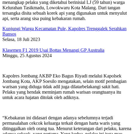
menangkap pelaku yang diketahui berinisial LJ (59 tahun) warga
Kelurahan Tasikmadu, Lowokwaru Kota Malang. Dari tangan
tersangka disita sebuah korek api yang digunakan untuk menyulut
api, serta arang sisa puing kebakaran rumah.
Kunjungi Warga Kecamatan Pule, Kapolres Trenggalek Serahkan
Bansos
Selasa, 18 Juli 2023
Klasemen F1 2019 Usai Bottas Menangi GP Australia
Minggu, 25 Agustus 2024
Kapolres Jombang AKBP Eko Bagus Riyadi melalui Kapolsek
Jombang Kota, AKP Soesilo mengatakan, selain motif pembagian
warisan yang diduga tidak adil juga dilatarbelakangi sakit hati.
Pelaku yang hendak meminjam rumah warisan orangtuanya itu
untuk acara hajatan ditolak oleh adiknya.
“Kebakaran ini didasari dengan adanya sebelumnya terjadi
permasalahan cekcok keluarga terkait dengan harta waris yang
ditinggalkan oleh orang tua. Menurut keterangan dari pelaku, karena
adanya cekcok, yang pertama. Yang kedua, pelaku ini juga mau