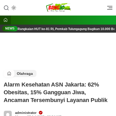
Lewati
ke
Berani, Tegas, Terpercaya
Bangjo.co.id
konten
NEWS
Rangkaian HUT ke-81 RI, Pemkab Tulungagung Bagikan 10.000 Ben
Olahraga
Alarm Kesehatan ASN Jakarta: 62%
Obesitas, 15% Gangguan Jiwa,
Ancaman Tersembunyi Layanan Publik
administrator