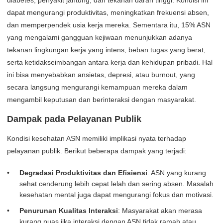
diabetes, penyakit jantung, dan tekanan darah tinggi. Kondisi ini
dapat mengurangi produktivitas, meningkatkan frekuensi absen,
dan memperpendek usia kerja mereka. Sementara itu, 15% ASN
yang mengalami gangguan kejiwaan menunjukkan adanya
tekanan lingkungan kerja yang intens, beban tugas yang berat,
serta ketidakseimbangan antara kerja dan kehidupan pribadi. Hal
ini bisa menyebabkan ansietas, depresi, atau burnout, yang
secara langsung mengurangi kemampuan mereka dalam
mengambil keputusan dan berinteraksi dengan masyarakat.
Dampak pada Pelayanan Publik
Kondisi kesehatan ASN memiliki implikasi nyata terhadap
pelayanan publik. Berikut beberapa dampak yang terjadi:
Degradasi Produktivitas dan Efisiensi
: ASN yang kurang
sehat cenderung lebih cepat lelah dan sering absen. Masalah
kesehatan mental juga dapat mengurangi fokus dan motivasi.
Penurunan Kualitas Interaksi
: Masyarakat akan merasa
kurang puas jika interaksi dengan ASN tidak ramah atau