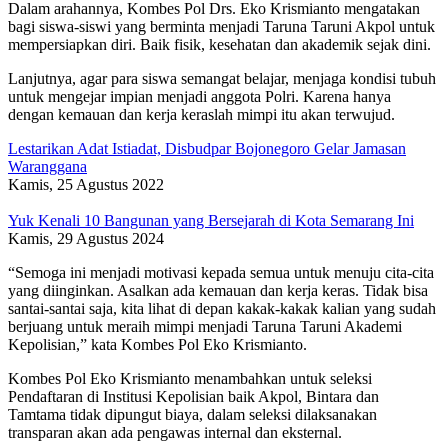
Dalam arahannya, Kombes Pol Drs. Eko Krismianto mengatakan
bagi siswa-siswi yang berminta menjadi Taruna Taruni Akpol untuk
mempersiapkan diri. Baik fisik, kesehatan dan akademik sejak dini.
Lanjutnya, agar para siswa semangat belajar, menjaga kondisi tubuh
untuk mengejar impian menjadi anggota Polri. Karena hanya
dengan kemauan dan kerja keraslah mimpi itu akan terwujud.
Lestarikan Adat Istiadat, Disbudpar Bojonegoro Gelar Jamasan
Waranggana
Kamis, 25 Agustus 2022
Yuk Kenali 10 Bangunan yang Bersejarah di Kota Semarang Ini
Kamis, 29 Agustus 2024
“Semoga ini menjadi motivasi kepada semua untuk menuju cita-cita
yang diinginkan. Asalkan ada kemauan dan kerja keras. Tidak bisa
santai-santai saja, kita lihat di depan kakak-kakak kalian yang sudah
berjuang untuk meraih mimpi menjadi Taruna Taruni Akademi
Kepolisian,” kata Kombes Pol Eko Krismianto.
Kombes Pol Eko Krismianto menambahkan untuk seleksi
Pendaftaran di Institusi Kepolisian baik Akpol, Bintara dan
Tamtama tidak dipungut biaya, dalam seleksi dilaksanakan
transparan akan ada pengawas internal dan eksternal.