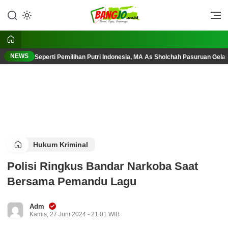
Lewati
ke
Berani, Tegas, Terpercaya
Bangjo.co.id
konten
NEWS
Seperti Pemilihan Putri Indonesia, MA As Sholchah Pasuruan Gelar
Hukum Kriminal
Polisi Ringkus Bandar Narkoba Saat
Bersama Pemandu Lagu
Adm
Kamis, 27 Juni 2024 - 21:01 WIB