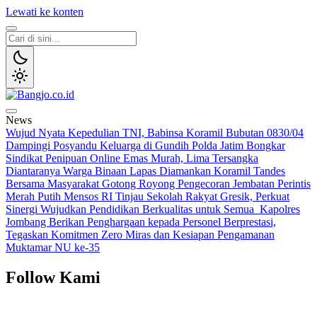
Lewati ke konten
Bangjo.co.id
Berani, Tegas, Terpercaya
News
Wujud Nyata Kepedulian TNI, Babinsa Koramil Bubutan 0830/04
Dampingi Posyandu Keluarga di Gundih
Polda Jatim Bongkar
Sindikat Penipuan Online Emas Murah, Lima Tersangka
Diantaranya Warga Binaan Lapas Diamankan
Koramil Tandes
Bersama Masyarakat Gotong Royong Pengecoran Jembatan Perintis
Merah Putih
Mensos RI Tinjau Sekolah Rakyat Gresik, Perkuat
Sinergi Wujudkan Pendidikan Berkualitas untuk Semua
Kapolres
Jombang Berikan Penghargaan kepada Personel Berprestasi,
Tegaskan Komitmen Zero Miras dan Kesiapan Pengamanan
Muktamar NU ke-35
Follow Kami