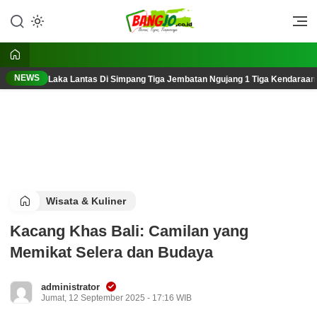
Lewati
ke
Berani, Tegas, Terpercaya
Bangjo.co.id
konten
NEWS
Laka Lantas Di Simpang Tiga Jembatan Ngujang 1 Tiga Kendaraan
Wisata & Kuliner
Kacang Khas Bali: Camilan yang
Memikat Selera dan Budaya
administrator
Jumat, 12 September 2025 - 17:16 WIB