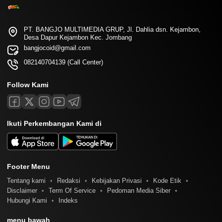
PT. BANGJO MULTIMEDIA GRUP, Jl. Dahlia dsn. Kejambon,
Desa Dapur Kejambon Kec. Jombang
bangjocoid@gmail.com
082140704139 (Call Center)
Follow Kami
Ikuti Perkembangan Kami di
Footer Menu
Tentang kami
Redaksi
Kebijakan Privasi
Kode Etik
Disclaimer
Term Of Service
Pedoman Media Siber
Hubungi Kami
Indeks
menu bawah