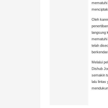
mematuhi a
menciptak
Oleh karen
penertiban
langsung 
mematuhi 
telah dis
berkendar
Melalui p
Dishub Jom
semakin t
lalu linta
mendukung 