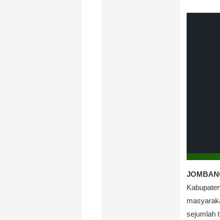
JOMBANG,
Kabupaten
masyarakat
sejumlah t