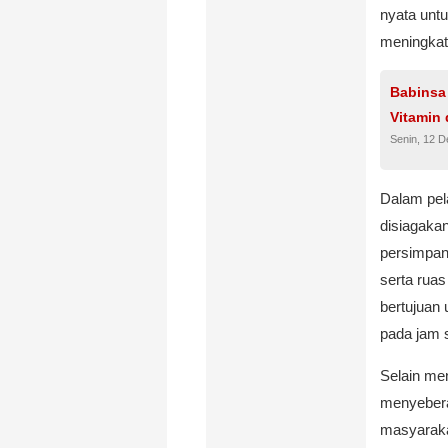
nyata untu
meningkat
Babinsa
Vitamin 
Senin, 12 
Dalam pel
disiagakan
persimpan
serta ruas
bertujuan
pada jam s
Selain me
menyebera
masyarakat