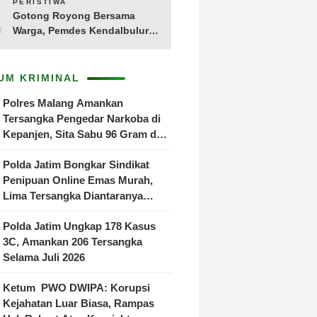
10
PERISTIWA
Gotong Royong Bersama
Warga, Pemdes Kendalbulur
Revitalisasi Total Jembatan
Gantung yang Rapuh
UM KRIMINAL
Polres Malang Amankan
Tersangka Pengedar Narkoba di
Kepanjen, Sita Sabu 96 Gram dan
Ganja 131 Gram
Polda Jatim Bongkar Sindikat
Penipuan Online Emas Murah,
Lima Tersangka Diantaranya
Warga Binaan Lapas Diamankan
Polda Jatim Ungkap 178 Kasus
3C, Amankan 206 Tersangka
Selama Juli 2026
Ketum PWO DWIPA: Korupsi
Kejahatan Luar Biasa, Rampas