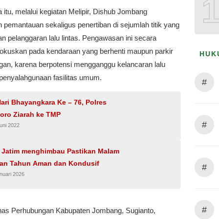
itu, melalui kegiatan Melipir, Dishub Jombang
pemantauan sekaligus penertiban di sejumlah titik yang
wan pelanggaran lalu lintas. Pengawasan ini secara
fokuskan pada kendaraan yang berhenti maupun parkir
HUK
an, karena berpotensi mengganggu kelancaran lalu
 penyalahgunaan fasilitas umum.
#
ari Bhayangkara Ke – 76, Polres
oro Ziarah ke TMP
#
uni 2022
 Jatim menghimbau Pastikan Malam
ian Tahun Aman dan Kondusif
#
nuari 2026
#
nas Perhubungan Kabupaten Jombang, Sugianto,