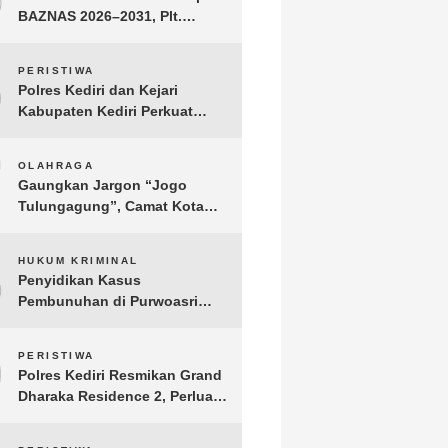
BAZNAS 2026–2031, Plt.
Bupati Tulungagung
Tekankan Integritas dan
6
PERISTIWA
Transparansi
Polres Kediri dan Kejari
Kabupaten Kediri Perkuat
Koordinasi Penegakan Hukum
7
OLAHRAGA
Gaungkan Jargon “Jogo
Tulungagung”, Camat Kota
Menyelenggarakan Nobar
Piala Dunia di Pendopo
8
HUKUM KRIMINAL
Tamanan
Penyidikan Kasus
Pembunuhan di Purwoasri
Berlanjut, Satreskrim Polres
Kediri Gelar Rekonstruksi 42
9
PERISTIWA
Adegan
Polres Kediri Resmikan Grand
Dharaka Residence 2, Perluas
Akses Hunian Terjangkau