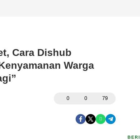
et, Cara Dishub
 Kenyamanan Warga
agi”
0
0
79
BER