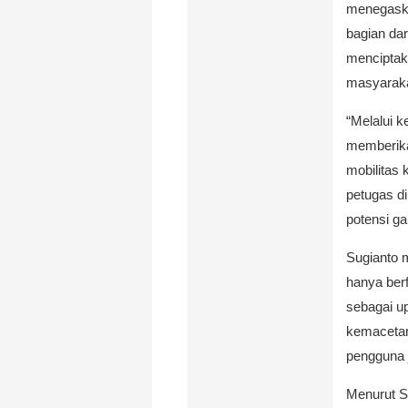
menegaska
bagian dar
menciptaka
masyaraka
“Melalui k
memberika
mobilitas 
petugas d
potensi ga
Sugianto 
hanya berf
sebagai u
kemaceta
pengguna j
Menurut S