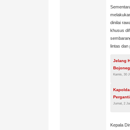
Sementara 
melakukan 
dinilai ra
khusus di
sembarang
lintas dan
Jelang H
Bojoneg
Kamis, 30 J
Kapolda
Pergant
Jumat, 2 Ja
Kepala Di