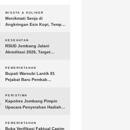
1
WISATA & KULINER
Menikmati Senja di
Angkringan Esis Kopi, Tempat
Nongkrong Syahdu di Area
Persawahan Desa Kepuh
2
KESEHATAN
RSUD Jombang Jalani
Akreditasi 2026, Target
Pertahankan Predikat
Paripurna dan Jaga Kualitas
3
PEMERINTAHAN
Layanan
Bupati Warsubi Lantik 81
Pejabat Baru Pemkab
Jombang, Berikut Daftar
Lengkapnya
4
PERISTIWA
Kapolres Jombang Pimpin
Upacara Penyerahan Hadiah
Lomba Hari Bhayangkara ke-
80
5
PEMERINTAHAN
Buka Verifikasi Faktual Capim