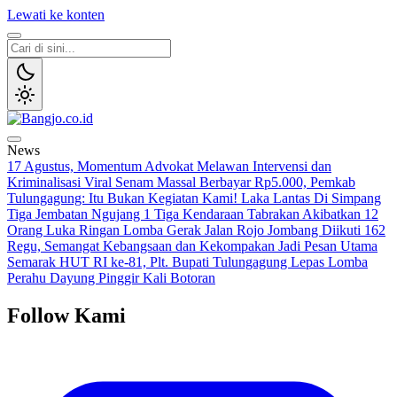
Lewati ke konten
Bangjo.co.id
Berani, Tegas, Terpercaya
News
17 Agustus, Momentum Advokat Melawan Intervensi dan
Kriminalisasi
Viral Senam Massal Berbayar Rp5.000, Pemkab
Tulungagung: Itu Bukan Kegiatan Kami!
Laka Lantas Di Simpang
Tiga Jembatan Ngujang 1 Tiga Kendaraan Tabrakan Akibatkan 12
Orang Luka Ringan
Lomba Gerak Jalan Rojo Jombang Diikuti 162
Regu, Semangat Kebangsaan dan Kekompakan Jadi Pesan Utama
Semarak HUT RI ke-81, Plt. Bupati Tulungagung Lepas Lomba
Perahu Dayung Pinggir Kali Botoran
Follow Kami