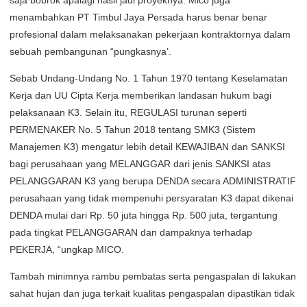
saja bobrok apalagi hasil jadi proyeknya. Mico juga
menambahkan PT Timbul Jaya Persada harus benar benar
profesional dalam melaksanakan pekerjaan kontraktornya dalam
sebuah pembangunan “pungkasnya’.
Sebab Undang-Undang No. 1 Tahun 1970 tentang Keselamatan
Kerja dan UU Cipta Kerja memberikan landasan hukum bagi
pelaksanaan K3. Selain itu, REGULASI turunan seperti
PERMENAKER No. 5 Tahun 2018 tentang SMK3 (Sistem
Manajemen K3) mengatur lebih detail KEWAJIBAN dan SANKSI
bagi perusahaan yang MELANGGAR dari jenis SANKSI atas
PELANGGARAN K3 yang berupa DENDA secara ADMINISTRATIF
perusahaan yang tidak mempenuhi persyaratan K3 dapat dikenai
DENDA mulai dari Rp. 50 juta hingga Rp. 500 juta, tergantung
pada tingkat PELANGGARAN dan dampaknya terhadap
PEKERJA, “ungkap MICO.
Tambah minimnya rambu pembatas serta pengaspalan di lakukan
sahat hujan dan juga terkait kualitas pengaspalan dipastikan tidak