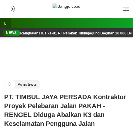
Lewati
ke
Berani, Tegas, Terpercaya
Bangjo.co.id
konten
NEWS
Rangkaian HUT ke-81 RI, Pemkab Tulungagung Bagikan 10.000 Ben
Peristiwa
PT. TIMBUL JAYA PERSADA Kontraktor
Proyek Pelebaran Jalan PAKAH -
RENGEL Diduga Abaikan K3 dan
Keselamatan Pengguna Jalan