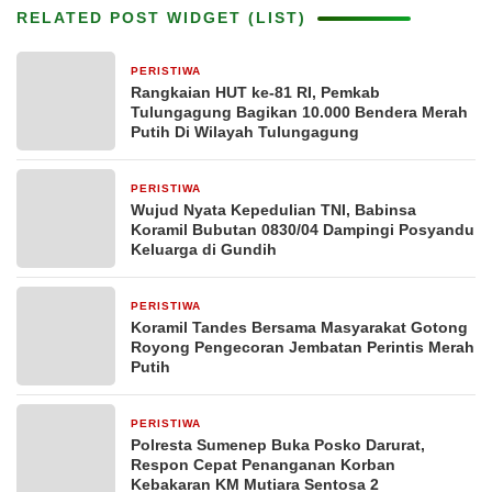
RELATED POST WIDGET (LIST)
PERISTIWA
15 jam yang lalu
Rangkaian HUT ke-81 RI, Pemkab
Tulungagung Bagikan 10.000 Bendera Merah
Putih Di Wilayah Tulungagung
PERISTIWA
2 hari yang lalu
Wujud Nyata Kepedulian TNI, Babinsa
Koramil Bubutan 0830/04 Dampingi Posyandu
Keluarga di Gundih
PERISTIWA
3 hari yang lalu
Koramil Tandes Bersama Masyarakat Gotong
Royong Pengecoran Jembatan Perintis Merah
Putih
PERISTIWA
4 hari yang lalu
Polresta Sumenep Buka Posko Darurat,
Respon Cepat Penanganan Korban
Kebakaran KM Mutiara Sentosa 2