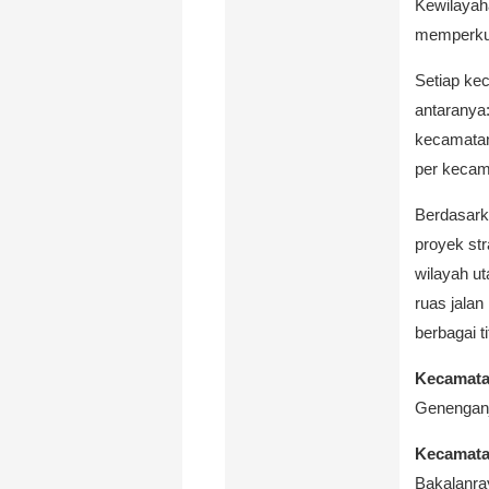
Kewilayaha
memperkua
Setiap ke
antaranya
kecamatan
per kecam
Berdasark
proyek str
wilayah ut
ruas jala
berbagai tit
Kecamata
Genengan
Kecamata
Bakalanr