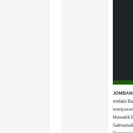
JOMBANG,
melalui B
menyusun 
Mewakili 
Salmanudi