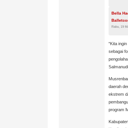
Bella Ha
Balletco
Rabu, 19 M
“Kita ingi
sebagai fo
pengolahan
Salmanudi
Musrenban
daerah de
ekstrem d
pembangun
program M
Kabupaten