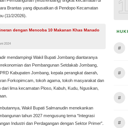
an Pembangunan (Musrenbang) tingkat kecamatan di
tara Brantas yang dipusatkan di Pendopo Kecamatan
u (11/2/2026).
lineran dengan Mencoba 10 Makanan Khas Manado
HUK
uni 2024
#
dir mendampingi Wakil Bupati Jombang diantaranya
Perekonomian dan Pembangunan Setdakab Jombang,
#
PRD Kabupaten Jombang, kepala perangkat daerah,
jaran Forkopimcam, tokoh agama, tokoh masyarakat dan
n dari lima kecamatan Ploso, Kabuh, Kudu, Ngusikan,
aan.
#
butannya, Wakil Bupati Salmanudin menekankan
bangunan tahun 2027 mengusung tema “Integrasi
#
gan Industri dan Perdagangan dengan Sektor Primer”.