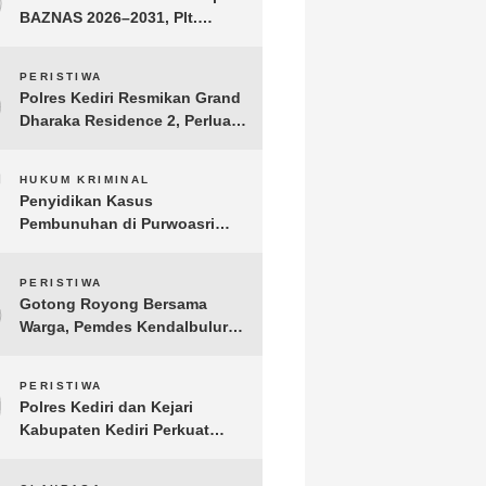
BAZNAS 2026–2031, Plt.
Bupati Tulungagung
Tekankan Integritas dan
6
PERISTIWA
Transparansi
Polres Kediri Resmikan Grand
Dharaka Residence 2, Perluas
Akses Hunian Terjangkau
7
HUKUM KRIMINAL
Penyidikan Kasus
Pembunuhan di Purwoasri
Berlanjut, Satreskrim Polres
Kediri Gelar Rekonstruksi 42
8
PERISTIWA
Adegan
Gotong Royong Bersama
Warga, Pemdes Kendalbulur
Revitalisasi Total Jembatan
Gantung yang Rapuh
9
PERISTIWA
Polres Kediri dan Kejari
Kabupaten Kediri Perkuat
Koordinasi Penegakan Hukum