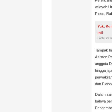
Perencana
wilayah U
Ploso, Rab
Yuk, Ku
Ini!
Sabtu, 29 J
Tampak ha
Asisten 
anggota D
hingga ja
perwakila
dan Pland
Dalam sam
bahwa pem
Pengemban