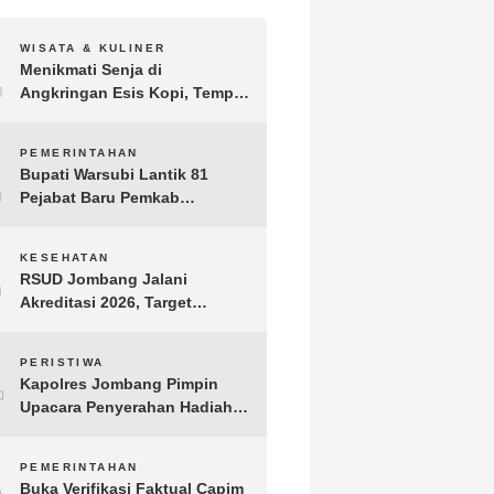
1
WISATA & KULINER
Menikmati Senja di
Angkringan Esis Kopi, Tempat
Nongkrong Syahdu di Area
Persawahan Desa Kepuh
2
PEMERINTAHAN
Bupati Warsubi Lantik 81
Pejabat Baru Pemkab
Jombang, Berikut Daftar
Lengkapnya
3
KESEHATAN
RSUD Jombang Jalani
Akreditasi 2026, Target
Pertahankan Predikat
Paripurna dan Jaga Kualitas
4
PERISTIWA
Layanan
Kapolres Jombang Pimpin
Upacara Penyerahan Hadiah
Lomba Hari Bhayangkara ke-
80
5
PEMERINTAHAN
Buka Verifikasi Faktual Capim