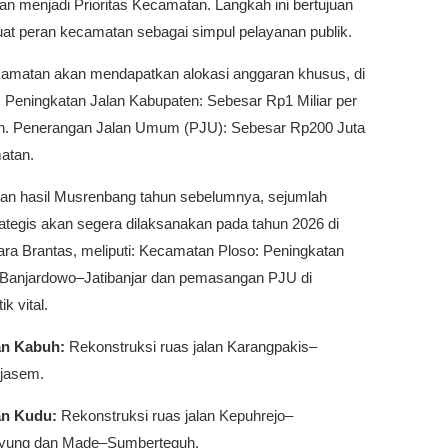
n menjadi Prioritas Kecamatan. Langkah ini bertujuan
t peran kecamatan sebagai simpul pelayanan publik.
camatan akan mendapatkan alokasi anggaran khusus, di
: Peningkatan Jalan Kabupaten: Sebesar Rp1 Miliar per
. Penerangan Jalan Umum (PJU): Sebesar Rp200 Juta
atan.
an hasil Musrenbang tahun sebelumnya, sejumlah
ategis akan segera dilaksanakan pada tahun 2026 di
ara Brantas, meliputi: Kecamatan Ploso: Peningkatan
n Banjardowo–Jatibanjar dan pemasangan PJU di
ik vital.
n Kabuh:
Rekonstruksi ruas jalan Karangpakis–
jasem.
n Kudu:
Rekonstruksi ruas jalan Kepuhrejo–
ayung dan Made–Sumberteguh.