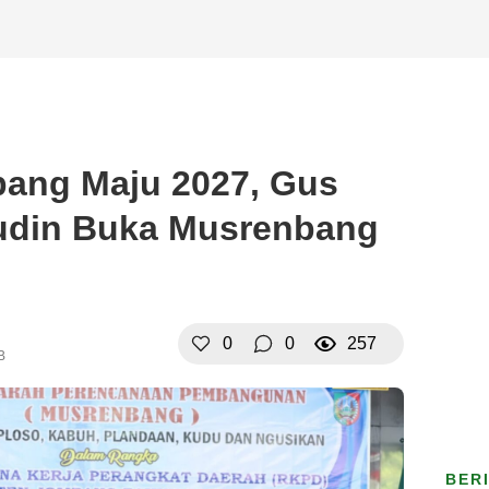
ang Maju 2027, Gus
din Buka Musrenbang
0
0
257
B
BER