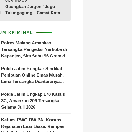
10
OLAHRAGA
Gaungkan Jargon “Jogo
Tulungagung”, Camat Kota
Menyelenggarakan Nobar
Piala Dunia di Pendopo
Tamanan
UM KRIMINAL
Polres Malang Amankan
Tersangka Pengedar Narkoba di
Kepanjen, Sita Sabu 96 Gram dan
Ganja 131 Gram
Polda Jatim Bongkar Sindikat
Penipuan Online Emas Murah,
Lima Tersangka Diantaranya
Warga Binaan Lapas Diamankan
Polda Jatim Ungkap 178 Kasus
3C, Amankan 206 Tersangka
Selama Juli 2026
Ketum PWO DWIPA: Korupsi
Kejahatan Luar Biasa, Rampas