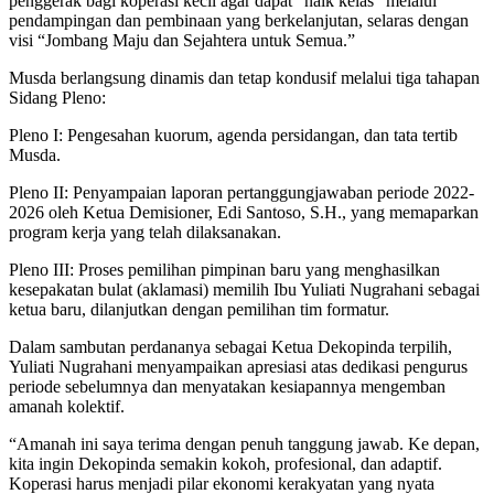
penggerak bagi koperasi kecil agar dapat “naik kelas” melalui
pendampingan dan pembinaan yang berkelanjutan, selaras dengan
visi “Jombang Maju dan Sejahtera untuk Semua.”
Musda berlangsung dinamis dan tetap kondusif melalui tiga tahapan
Sidang Pleno:
Pleno I: Pengesahan kuorum, agenda persidangan, dan tata tertib
Musda.
Pleno II: Penyampaian laporan pertanggungjawaban periode 2022-
2026 oleh Ketua Demisioner, Edi Santoso, S.H., yang memaparkan
program kerja yang telah dilaksanakan.
Pleno III: Proses pemilihan pimpinan baru yang menghasilkan
kesepakatan bulat (aklamasi) memilih Ibu Yuliati Nugrahani sebagai
ketua baru, dilanjutkan dengan pemilihan tim formatur.
Dalam sambutan perdananya sebagai Ketua Dekopinda terpilih,
Yuliati Nugrahani menyampaikan apresiasi atas dedikasi pengurus
periode sebelumnya dan menyatakan kesiapannya mengemban
amanah kolektif.
“Amanah ini saya terima dengan penuh tanggung jawab. Ke depan,
kita ingin Dekopinda semakin kokoh, profesional, dan adaptif.
Koperasi harus menjadi pilar ekonomi kerakyatan yang nyata