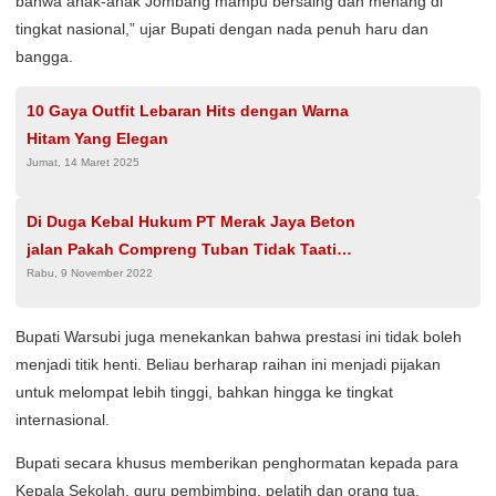
bahwa anak-anak Jombang mampu bersaing dan menang di
tingkat nasional,” ujar Bupati dengan nada penuh haru dan
bangga.
10 Gaya Outfit Lebaran Hits dengan Warna
Hitam Yang Elegan
Jumat, 14 Maret 2025
Di Duga Kebal Hukum PT Merak Jaya Beton
jalan Pakah Compreng Tuban Tidak Taati
Rabu, 9 November 2022
Aturan Perda Yang berlaku
Bupati Warsubi juga menekankan bahwa prestasi ini tidak boleh
menjadi titik henti. Beliau berharap raihan ini menjadi pijakan
untuk melompat lebih tinggi, bahkan hingga ke tingkat
internasional.
Bupati secara khusus memberikan penghormatan kepada para
Kepala Sekolah, guru pembimbing, pelatih dan orang tua.