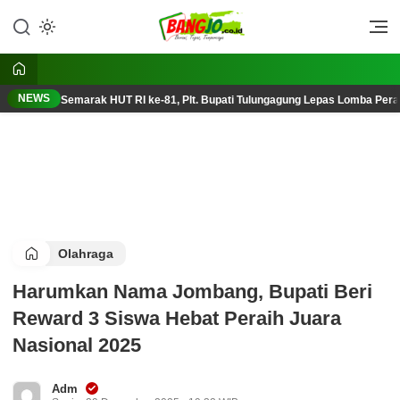
Lewati
ke
Berani, Tegas, Terpercaya
Bangjo.co.id
konten
NEWS
Semarak HUT RI ke-81, Plt. Bupati Tulungagung Lepas Lomba Pera
Olahraga
Harumkan Nama Jombang, Bupati Beri
Reward 3 Siswa Hebat Peraih Juara
Nasional 2025
Adm