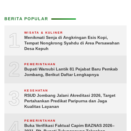
BERITA POPULAR
1
WISATA & KULINER
Menikmati Senja di Angkringan Esis Kopi,
Tempat Nongkrong Syahdu di Area Persawahan
Desa Kepuh
2
PEMERINTAHAN
Bupati Warsubi Lantik 81 Pejabat Baru Pemkab
Jombang, Berikut Daftar Lengkapnya
3
KESEHATAN
RSUD Jombang Jalani Akreditasi 2026, Target
Pertahankan Predikat Paripurna dan Jaga
Kualitas Layanan
4
PEMERINTAHAN
Buka Verifikasi Faktual Capim BAZNAS 2026–
2031, Plt. Bupati Tulungagung Tekankan