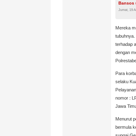
Bansos 
Jumat, 19 
Mereka me
tubuhnya.
terhadap 
dengan me
Polrestab
Para korba
selaku Ku
Pelayanan
nomor : L
Jawa Timu
Menurut pe
bermula k
sungai Ge