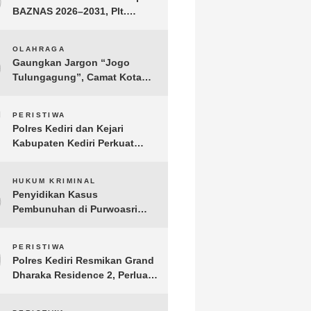
BAZNAS 2026–2031, Plt.
Bupati Tulungagung
Tekankan Integritas dan
6
OLAHRAGA
Transparansi
Gaungkan Jargon “Jogo
Tulungagung”, Camat Kota
Menyelenggarakan Nobar
Piala Dunia di Pendopo
7
PERISTIWA
Tamanan
Polres Kediri dan Kejari
Kabupaten Kediri Perkuat
Koordinasi Penegakan Hukum
8
HUKUM KRIMINAL
Penyidikan Kasus
Pembunuhan di Purwoasri
Berlanjut, Satreskrim Polres
Kediri Gelar Rekonstruksi 42
9
PERISTIWA
Adegan
Polres Kediri Resmikan Grand
Dharaka Residence 2, Perluas
Akses Hunian Terjangkau