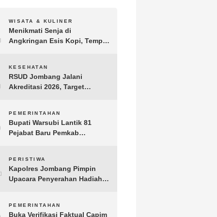
1
WISATA & KULINER
Menikmati Senja di
Angkringan Esis Kopi, Tempat
Nongkrong Syahdu di Area
Persawahan Desa Kepuh
2
KESEHATAN
RSUD Jombang Jalani
Akreditasi 2026, Target
Pertahankan Predikat
Paripurna dan Jaga Kualitas
3
PEMERINTAHAN
Layanan
Bupati Warsubi Lantik 81
Pejabat Baru Pemkab
Jombang, Berikut Daftar
Lengkapnya
4
PERISTIWA
Kapolres Jombang Pimpin
Upacara Penyerahan Hadiah
Lomba Hari Bhayangkara ke-
80
5
PEMERINTAHAN
Buka Verifikasi Faktual Capim