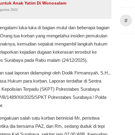
untuk Anak Yatim Di Wonosalam
Agustus 2022
#
ngalami luka-luka di bagian mulut dan beberapa bagian
 Orang tua korban yang mengetahui insiden pemukulan
anaknya, kemudian sepakat mengambil langkah hukum
laporkan kejadian dugaan kekerasan tersebut ke
es Surabaya pada Rabu malam (24/12/2025).
n saat laporan didampingi oleh Dodik Firmansyah, S.H.,
asa Hukum para korban. Laporan terdaftar di Sentra
 Kepolisian Terpadu (SKPT) Polrestabes Surabaya
P/B/1489/XII/2025/SPKT Polrestabes Surabaya / Polda
r.
ngakuan salah satu korban berinisial Mr, peristiwa
etika dia bersama PAZ, dan Rm, sedang duduk di tepi
nteng Kali Surabaya, sekitar jam 07.00 WIB. Kemudian