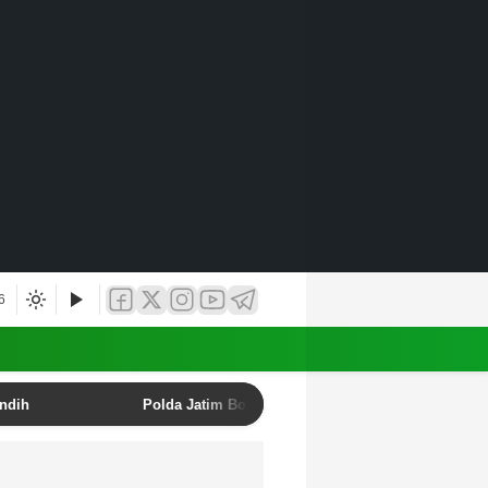
6
undih
Polda Jatim Bongkar Sindikat Penipuan Online E