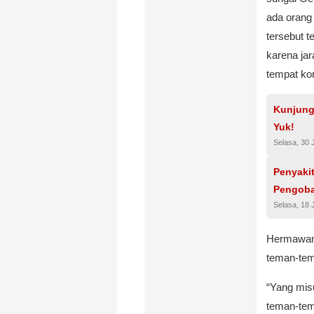
ada orang 
tersebut 
karena ja
tempat ko
Kunjungi
Yuk!
Selasa, 30 
Penyakit
Pengob
Selasa, 18 
Hermawan 
teman-tem
“Yang mis
teman-tem