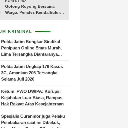
10
PERISTIWA
Gotong Royong Bersama
Warga, Pemdes Kendalbulur
Revitalisasi Total Jembatan
Gantung yang Rapuh
UM KRIMINAL
Polda Jatim Bongkar Sindikat
Penipuan Online Emas Murah,
Lima Tersangka Diantaranya
Warga Binaan Lapas Diamankan
Polda Jatim Ungkap 178 Kasus
3C, Amankan 206 Tersangka
Selama Juli 2026
Ketum PWO DWIPA: Korupsi
Kejahatan Luar Biasa, Rampas
Hak Rakyat Atas Kesejahteraan
Spesialis Curanmor juga Pelaku
Pembakaran saat ini Dibekuk,