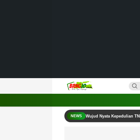
Lewati
ke
konten
Bangjo.co.id
Berani, Tegas, Terpercaya
Wujud Nyata Kepedulian TN
NEWS