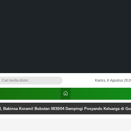
Kamis, 6 Agustus 202
I, Babinsa Koramil Bubutan 0830/04 Dampingi Posyandu Keluarga di G