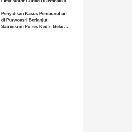
Lima Motor Curian Dikembalikan
ke Pemilik
Penyidikan Kasus Pembunuhan
di Purwoasri Berlanjut,
Satreskrim Polres Kediri Gelar
Rekonstruksi 42 Adegan