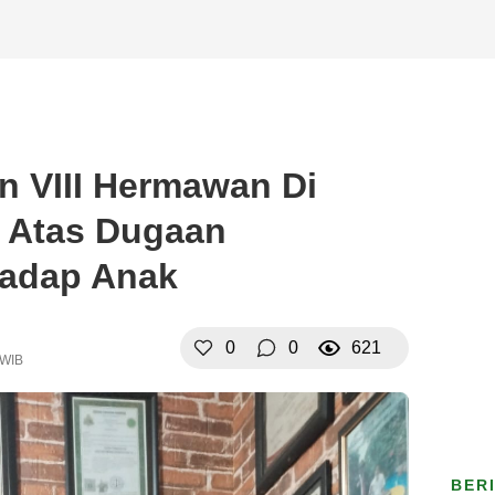
n VIII Hermawan Di
i Atas Dugaan
hadap Anak
0
0
621
 WIB
BER