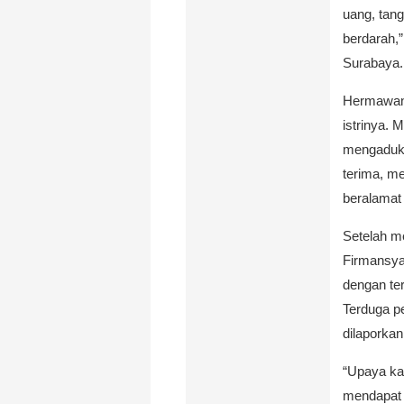
uang, tan
berdarah,
Surabaya.
Hermawan 
istrinya. 
mengaduka
terima, m
beralamat
Setelah m
Firmansya
dengan ter
Terduga pe
dilaporkan
“Upaya ka
mendapat s