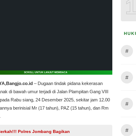
HUK
#
SCROLL UNTUK LANJUT MEMBACA
#
,Bangjo.co.id
– Dugaan tindak pidana kekerasan
nak di bawah umur terjadi di Jalan Plampitan Gang VIII
pada Rabu siang, 24 Desember 2025, sekitar jam 12.00
#
nnya berinisial Mr (17 tahun), PAZ (15 tahun), dan Rm
.
#
Berkah!!! Polres Jombang Bagikan