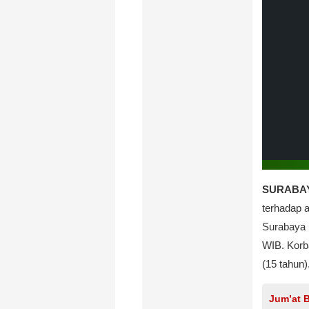
SURABAYA
terhadap a
Surabaya 
WIB. Korba
(15 tahun)
Jum’at 