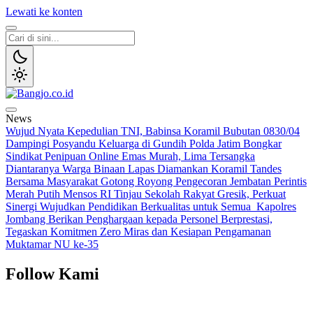
Lewati ke konten
Bangjo.co.id
Berani, Tegas, Terpercaya
News
Wujud Nyata Kepedulian TNI, Babinsa Koramil Bubutan 0830/04
Dampingi Posyandu Keluarga di Gundih
Polda Jatim Bongkar
Sindikat Penipuan Online Emas Murah, Lima Tersangka
Diantaranya Warga Binaan Lapas Diamankan
Koramil Tandes
Bersama Masyarakat Gotong Royong Pengecoran Jembatan Perintis
Merah Putih
Mensos RI Tinjau Sekolah Rakyat Gresik, Perkuat
Sinergi Wujudkan Pendidikan Berkualitas untuk Semua
Kapolres
Jombang Berikan Penghargaan kepada Personel Berprestasi,
Tegaskan Komitmen Zero Miras dan Kesiapan Pengamanan
Muktamar NU ke-35
Follow Kami