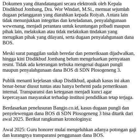
Dokumen yang ditandatangani secara elektronik oleh Kepala
Disdikbud Jombang, Dra. Wor Windari, M.Si., memuat sejumlah
dugaan pelanggaran yang diarahkan kepada Roiyah. Antara lain
tidak menunjukkan integritas dan keteladanan, penyalahgunaan
wewenang, menjadi perantara untuk keuntungan pribadi maupun
pihak lain, melakukan atau tidak melakukan tindakan yang
merugikan pihak yang dilayani, serta dugaan penyalahgunaan dana
BOS.
Meski surat panggilan sudah beredar dan pemeriksaan dijadwalkan,
hingga kini Disdikbud Jombang belum mengeluarkan pernyataan
resmi. Tidak ada keterangan terbuka mengenai dugaan pungli
maupun penyalahgunaan dana BOS di SDN Plosogeneng 3.
Publik menanti kejelasan sikap Disdikbud, apakah kasus ini akan
benar-benar diusut tuntas atau hanya berhenti pada pemeriksaan
internal. Transparansi dan ketegasan menjadi kunci agar
kepercayaan masyarakat terhadap institusi pendidikan tetap terjaga.
Berdasarkan penelusuran Bangjo.co.id, kasus dugaan pungli dan
penyelewengan dana BOS di SDN Plosogeneng 3 bisa ditarik dari
awal 2025. Berikut rangkuman kronologinya:
Awal 2025: Guru honorer mulai mengeluhkan adanya potongan gaji
dan kurangnya transparansi penggunaan dana BOS.