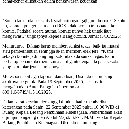
benar-benar dilibatkan dalam pengawasan keuangan.
“Sudah lama ada bisik-bisik soal potongan gaji guru honorer. Selain
itu, laporan penggunaan dana BOS tidak pernah transparan ke
komite. Padahal secara aturan, komite punya hak untuk ikut
mengawasi,” ungkapnya kepada Bangjo.co.id, Jumat (3/10/2025).
Menurutnya, Diknas harus memberi sanksi tegas, baik itu mutasi
atau pemberhentian sehingga akan memberi efek jera. “Kami
sebagai komite jadi bingung, kok tidak ada sanksi tegas, kami
berharap beliau diberhentikan atau diganti dengan kepala sekolah
yang baru,biar jera,” tambahnya.
Merespons berbagai laporan dan aduan, Disdikbud Jombang
akhirnya bergerak. Pada 19 September 2025, instansi ini
mengeluarkan Surat Panggilan I bernomor
800.1.6/8749/415.16/2025.
Dalam surat tersebut, terpanggil diminta hadir memberikan
keterangan pada Senin, 22 September 2025 pukul 10.00 WIB di
Ruang Kepala Bidang Pembinaan Ketenagaan. Pemeriksaan akan
dipimpin langsung oleh Abdul Majid, S.Psi., M.M., selaku Kepala
Bidang Pembinaan Ketenagaan Disdikbud Jombang.