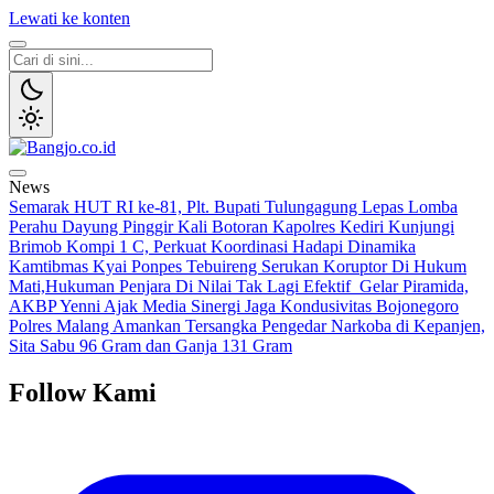
Lewati ke konten
Bangjo.co.id
Berani, Tegas, Terpercaya
News
Semarak HUT RI ke-81, Plt. Bupati Tulungagung Lepas Lomba
Perahu Dayung Pinggir Kali Botoran
Kapolres Kediri Kunjungi
Brimob Kompi 1 C, Perkuat Koordinasi Hadapi Dinamika
Kamtibmas
Kyai Ponpes Tebuireng Serukan Koruptor Di Hukum
Mati,Hukuman Penjara Di Nilai Tak Lagi Efektif
Gelar Piramida,
AKBP Yenni Ajak Media Sinergi Jaga Kondusivitas Bojonegoro
Polres Malang Amankan Tersangka Pengedar Narkoba di Kepanjen,
Sita Sabu 96 Gram dan Ganja 131 Gram
Follow Kami