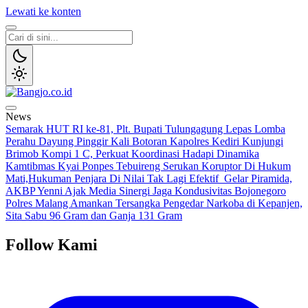
Lewati ke konten
Bangjo.co.id
Berani, Tegas, Terpercaya
News
Semarak HUT RI ke-81, Plt. Bupati Tulungagung Lepas Lomba
Perahu Dayung Pinggir Kali Botoran
Kapolres Kediri Kunjungi
Brimob Kompi 1 C, Perkuat Koordinasi Hadapi Dinamika
Kamtibmas
Kyai Ponpes Tebuireng Serukan Koruptor Di Hukum
Mati,Hukuman Penjara Di Nilai Tak Lagi Efektif
Gelar Piramida,
AKBP Yenni Ajak Media Sinergi Jaga Kondusivitas Bojonegoro
Polres Malang Amankan Tersangka Pengedar Narkoba di Kepanjen,
Sita Sabu 96 Gram dan Ganja 131 Gram
Follow Kami