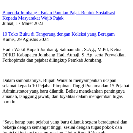
Bapenda Jombang : Bulan Panutan Pajak Bentuk Sosialisasi
Kepada Masyarakat Wajib Pajak
Jumat, 17 Maret 2023
10 Toko Buku di Tangerang dengan Koleksi yang Beragam
Kamis, 29 Agustus 2024
Hadir Wakil Bupati Jombang, Salmanudin, S.Ag., M.Pd, Ketua
DPRD Kabupaten Jombang Hadi Atmaji, S. Ag, serta Perwakilan
Forkopimda dan pejabat dilingkup Pemkab Jombang.
Dalam sambutannya, Bupati Warsubi menyampaikan ucapan
selamat kepada 10 Pejabat Pimpinan Tinggi Pratama dan 15 Pejabat
Administrator yang baru dilantik. Beliau menekankan pentingnya
amanah, tanggung jawab, dan loyalitas dalam mengemban tugas
baru ini.
“Saya harap para pejabat yang baru dilantik segera beradaptasi dan
bekerja dengan semangat tinggi, sesuai dengan tugas pokok dan
fungsi di instansi masing-masing,” tutur Bupati Warsubi.