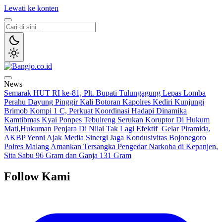
Lewati ke konten
Bangjo.co.id
Berani, Tegas, Terpercaya
News
Semarak HUT RI ke-81, Plt. Bupati Tulungagung Lepas Lomba
Perahu Dayung Pinggir Kali Botoran
Kapolres Kediri Kunjungi
Brimob Kompi 1 C, Perkuat Koordinasi Hadapi Dinamika
Kamtibmas
Kyai Ponpes Tebuireng Serukan Koruptor Di Hukum
Mati,Hukuman Penjara Di Nilai Tak Lagi Efektif
Gelar Piramida,
AKBP Yenni Ajak Media Sinergi Jaga Kondusivitas Bojonegoro
Polres Malang Amankan Tersangka Pengedar Narkoba di Kepanjen,
Sita Sabu 96 Gram dan Ganja 131 Gram
Follow Kami