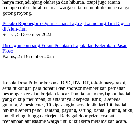
hanya menjadi ajang olahraga dan hiburan, tetapi juga sarana
mempererat silaturahmi antar warga serta menumbuhkan semangat
gotong royong.
Persibo Bojonegoro Optimis Juara Liga 3, Launching Tim Digelar
di Alun-alun
Selasa, 5 Desember 2023
Disdagrin Jombang Fokus Penataan Lapak dan Ketertiban Pasar
Ploso
Kamis, 25 Desember 2025
Kepala Desa Pulolor bersama BPD, RW, RT, tokoh masyarakat,
serta dukungan para donatur dan sponsor memberikan perhatian
besar agar kegiatan berjalan lancar. Panitia pun menyiapkan hadiah
yang cukup melimpah, di antaranya 2 sepeda listrik, 2 sepeda
gunung, 2 mesin cuci, 10 kipas angin, serta lebih dari 100 hadiah
hiburan seperti panci, rantang, payung, sarung, bantal, guling, buku,
jam dinding, hingga deterjen. Berbagai door prize tersebut
menambah antusiasme warga untuk ikut serta meramaikan acara.