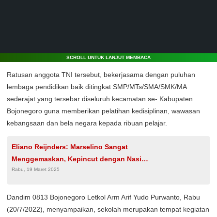
SCROLL UNTUK LANJUT MEMBACA
Ratusan anggota TNI tersebut, bekerjasama dengan puluhan
lembaga pendidikan baik ditingkat SMP/MTs/SMA/SMK/MA
sederajat yang tersebar diseluruh kecamatan se- Kabupaten
Bojonegoro guna memberikan pelatihan kedisiplinan, wawasan
kebangsaan dan bela negara kepada ribuan pelajar.
Eliano Reijnders: Marselino Sangat
Menggemaskan, Kepincut dengan Nasi
Rabu, 19 Maret 2025
Goreng dan Sate
Dandim 0813 Bojonegoro Letkol Arm Arif Yudo Purwanto, Rabu
(20/7/2022), menyampaikan, sekolah merupakan tempat kegiatan