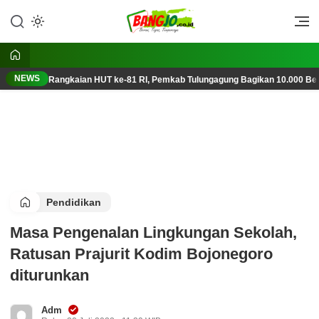
Lewati
ke
Berani, Tegas, Terpercaya
Bangjo.co.id
konten
NEWS
Rangkaian HUT ke-81 RI, Pemkab Tulungagung Bagikan 10.000 Ben
Pendidikan
Masa Pengenalan Lingkungan Sekolah,
Ratusan Prajurit Kodim Bojonegoro
diturunkan
Adm