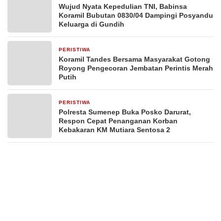
Wujud Nyata Kepedulian TNI, Babinsa
Koramil Bubutan 0830/04 Dampingi Posyandu
Keluarga di Gundih
PERISTIWA
3 hari yang lalu
Koramil Tandes Bersama Masyarakat Gotong
Royong Pengecoran Jembatan Perintis Merah
Putih
PERISTIWA
4 hari yang lalu
Polresta Sumenep Buka Posko Darurat,
Respon Cepat Penanganan Korban
Kebakaran KM Mutiara Sentosa 2