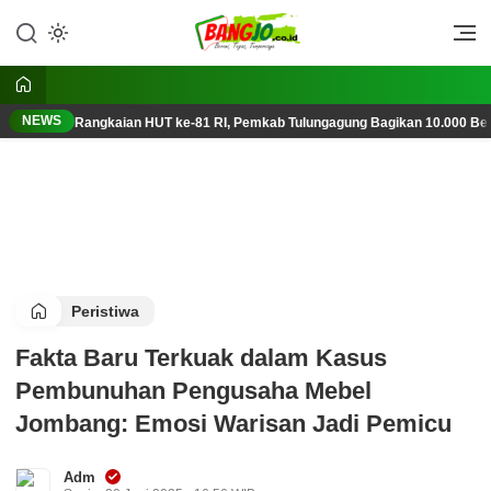
Lewati
ke
Berani, Tegas, Terpercaya
Bangjo.co.id
konten
NEWS
Rangkaian HUT ke-81 RI, Pemkab Tulungagung Bagikan 10.000 Ben
Peristiwa
Fakta Baru Terkuak dalam Kasus
Pembunuhan Pengusaha Mebel
Jombang: Emosi Warisan Jadi Pemicu
Adm