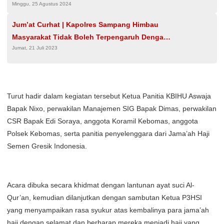
Minggu, 25 Agustus 2024
Jum’at Curhat | Kapolres Sampang Himbau
Masyarakat Tidak Boleh Terpengaruh Dengan
Jumat, 21 Juli 2023
Berita Hoax
Turut hadir dalam kegiatan tersebut Ketua Panitia KBIHU Aswaja
Bapak Nixo, perwakilan Manajemen SIG Bapak Dimas, perwakilan
CSR Bapak Edi Soraya, anggota Koramil Kebomas, anggota
Polsek Kebomas, serta panitia penyelenggara dari Jama’ah Haji
Semen Gresik Indonesia.
Acara dibuka secara khidmat dengan lantunan ayat suci Al-
Qur’an, kemudian dilanjutkan dengan sambutan Ketua P3HSI
yang menyampaikan rasa syukur atas kembalinya para jama’ah
haji dengan selamat dan berharap mereka menjadi haji yang