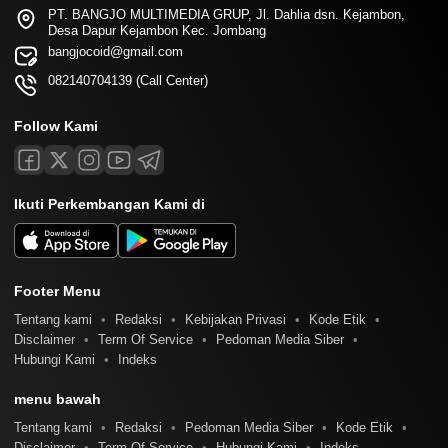
PT. BANGJO MULTIMEDIA GRUP, Jl. Dahlia dsn. Kejambon,
Desa Dapur Kejambon Kec. Jombang
bangjocoid@gmail.com
082140704139 (Call Center)
Follow Kami
Ikuti Perkembangan Kami di
Footer Menu
Tentang kami
Redaksi
Kebijakan Privasi
Kode Etik
Disclaimer
Term Of Service
Pedoman Media Siber
Hubungi Kami
Indeks
menu bawah
Tentang kami
Redaksi
Pedoman Media Siber
Kode Etik
Disclaimer
Term Of Service
Hubungi Kami
Indeks