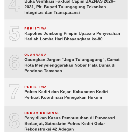
4
Buka Verifikasi Faktual Capim BAZNAS 2026–
2031, Plt. Bupati Tulungagung Tekankan
Integritas dan Transparansi
5
PERISTIWA
Kapolres Jombang Pimpin Upacara Penyerahan
Hadiah Lomba Hari Bhayangkara ke-80
6
OLAHRAGA
Gaungkan Jargon “Jogo Tulungagung”, Camat
Kota Menyelenggarakan Nobar Piala Dunia di
Pendopo Tamanan
7
PERISTIWA
Polres Kediri dan Kejari Kabupaten Kediri
Perkuat Koordinasi Penegakan Hukum
8
HUKUM KRIMINAL
Penyidikan Kasus Pembunuhan di Purwoasri
Berlanjut, Satreskrim Polres Kediri Gelar
Rekonstruksi 42 Adegan