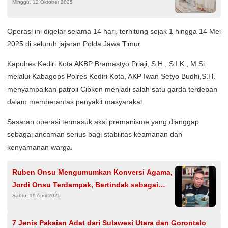
Minggu, 12 Oktober 2025
Operasi ini digelar selama 14 hari, terhitung sejak 1 hingga 14 Mei
2025 di seluruh jajaran Polda Jawa Timur.
Kapolres Kediri Kota AKBP Bramastyo Priaji, S.H., S.I.K., M.Si.
melalui Kabagops Polres Kediri Kota, AKP Iwan Setyo Budhi,S.H.
menyampaikan patroli Cipkon menjadi salah satu garda terdepan
dalam memberantas penyakit masyarakat.
Sasaran operasi termasuk aksi premanisme yang dianggap
sebagai ancaman serius bagi stabilitas keamanan dan
kenyamanan warga.
Ruben Onsu Mengumumkan Konversi Agama,
Jordi Onsu Terdampak, Bertindak sebagai
Sabtu, 19 April 2025
Kritikus: Berita Utamanya Direspons oleh
Bertrand Peto
7 Jenis Pakaian Adat dari Sulawesi Utara dan Gorontalo