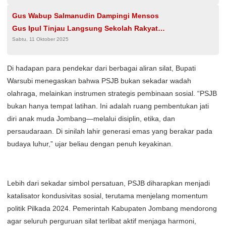
Gus Wabup Salmanudin Dampingi Mensos
Gus Ipul Tinjau Langsung Sekolah Rakyat
Sabtu, 11 Oktober 2025
Terintegrasi 8 Jombang
Di hadapan para pendekar dari berbagai aliran silat, Bupati
Warsubi menegaskan bahwa PSJB bukan sekadar wadah
olahraga, melainkan instrumen strategis pembinaan sosial. “PSJB
bukan hanya tempat latihan. Ini adalah ruang pembentukan jati
diri anak muda Jombang—melalui disiplin, etika, dan
persaudaraan. Di sinilah lahir generasi emas yang berakar pada
budaya luhur,” ujar beliau dengan penuh keyakinan.
Lebih dari sekadar simbol persatuan, PSJB diharapkan menjadi
katalisator kondusivitas sosial, terutama menjelang momentum
politik Pilkada 2024. Pemerintah Kabupaten Jombang mendorong
agar seluruh perguruan silat terlibat aktif menjaga harmoni,