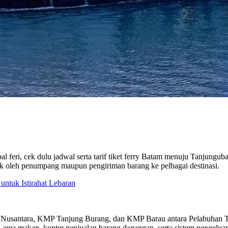
feri, cek dulu jadwal serta tarif tiket ferry Batam menuju Tanjungub
aik oleh penumpang maupun pengiriman barang ke pelbagai destinasi.
untuk Istirahat Lebaran
usantara, KMP Tanjung Burang, dan KMP Barau antara Pelabuhan Te
, area makan, konter penjualan barang dagangan, serta sistem pengelu