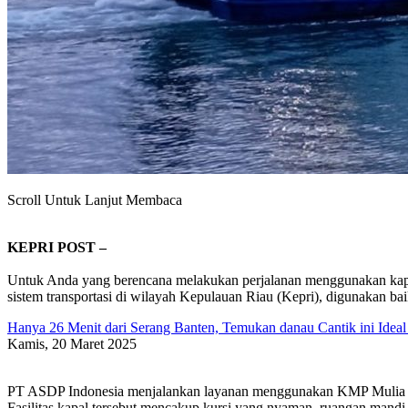
Scroll Untuk Lanjut Membaca
KEPRI POST –
Untuk Anda yang berencana melakukan perjalanan menggunakan kapal 
sistem transportasi di wilayah Kepulauan Riau (Kepri), digunakan b
Hanya 26 Menit dari Serang Banten, Temukan danau Cantik ini Ideal 
Kamis, 20 Maret 2025
PT ASDP Indonesia menjalankan layanan menggunakan KMP Mulia N
Fasilitas kapal tersebut mencakup kursi yang nyaman, ruangan mandi