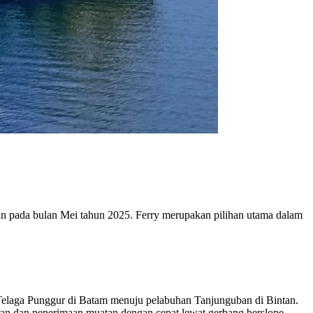
an pada bulan Mei tahun 2025. Ferry merupakan pilihan utama dalam
laga Punggur di Batam menuju pelabuhan Tanjunguban di Bintan.
aran dan penerimaan muatan dengan cepat lewat gerbang berslope