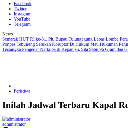
Facebook
Twitter
Instagram
YouTube
Telegram
News
Semarak HUT RI ke-81, Plt. Bupati Tulungagung Lepas Lomba Pera
Ponpes Tebuireng Serukan Koruptor Di Hukum Mati,Hukuman Penjar
Tersangka Pengedar Narkoba di Kepanjen, Sita Sabu 96 Gram dan 
Peristiwa
Inilah Jadwal Terbaru Kapal R
administrator