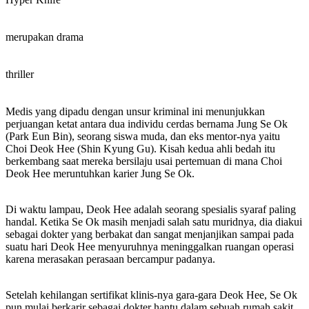
merupakan drama
thriller
Medis yang dipadu dengan unsur kriminal ini menunjukkan
perjuangan ketat antara dua individu cerdas bernama Jung Se Ok
(Park Eun Bin), seorang siswa muda, dan eks mentor-nya yaitu
Choi Deok Hee (Shin Kyung Gu). Kisah kedua ahli bedah itu
berkembang saat mereka bersilaju usai pertemuan di mana Choi
Deok Hee meruntuhkan karier Jung Se Ok.
Di waktu lampau, Deok Hee adalah seorang spesialis syaraf paling
handal. Ketika Se Ok masih menjadi salah satu muridnya, dia diakui
sebagai dokter yang berbakat dan sangat menjanjikan sampai pada
suatu hari Deok Hee menyuruhnya meninggalkan ruangan operasi
karena merasakan perasaan bercampur padanya.
Setelah kehilangan sertifikat klinis-nya gara-gara Deok Hee, Se Ok
pun mulai berkarir sebagai dokter hantu dalam sebuah rumah sakit