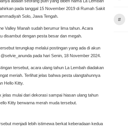
anya adalah seorang putri yang diberi nama La Lembah
lahirkan pada tanggal 15 November 2019 di Rumah Sakit
mmadiyah Solo, Jawa Tengah.
#
The Valley Manah sudah berumur lima tahun. Acara
itu disambut dengan pesta besar dan megah.
tersebut terungkap melalui postingan yang ada di akun
 @selvie_anunda pada hari Senin, 18 November 2024.
tingan tersebut, acara ulang tahun La Lembah diadakan
gat meriah. Terlihat jelas bahwa pesta ulangtahunnya
 Hello Kitty.
 jelas mulai dari dekorasi sampai hiasan ulang tahun
ello Kitty berwarna merah muda tersebut.
rsebut menjadi lebih istimewa berkat keberadaan kedua