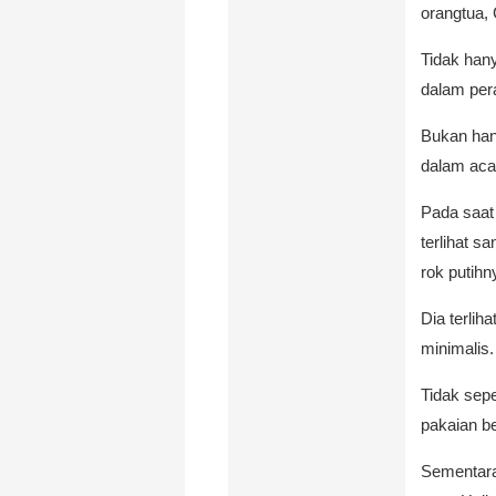
orangtua, 
Tidak hany
dalam per
Bukan hany
dalam acar
Pada saat 
terlihat 
rok putihn
Dia terlih
minimalis.
Tidak sepe
pakaian be
Sementara