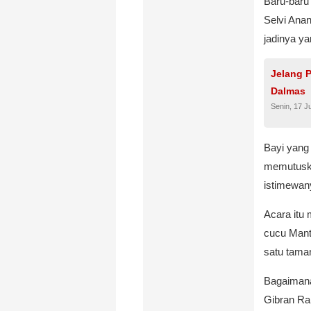
Baru-baru
Selvi Ana
jadinya ya
Jelang P
Dalmas
Senin, 17 Ju
Bayi yang
memutuska
istimewany
Acara itu 
cucu Mant
satu tama
Bagaimana
Gibran Ra