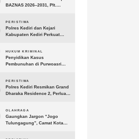
BAZNAS 2026–2031, Plt.
Bupati Tulungagung
Tekankan Integritas dan
6
PERISTIWA
Transparansi
Polres Kediri dan Kejari
Kabupaten Kediri Perkuat
Koordinasi Penegakan Hukum
7
HUKUM KRIMINAL
Penyidikan Kasus
Pembunuhan di Purwoasri
Berlanjut, Satreskrim Polres
Kediri Gelar Rekonstruksi 42
8
PERISTIWA
Adegan
Polres Kediri Resmikan Grand
Dharaka Residence 2, Perluas
Akses Hunian Terjangkau
9
OLAHRAGA
Gaungkan Jargon “Jogo
Tulungagung”, Camat Kota
Menyelenggarakan Nobar
Piala Dunia di Pendopo