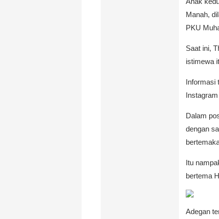
Anak kedu
Manah, di
PKU Muha
Saat ini, 
istimewa 
Informasi 
Instagram
Dalam pos
dengan san
bertemakan
Itu nampak
bertema H
Adegan te