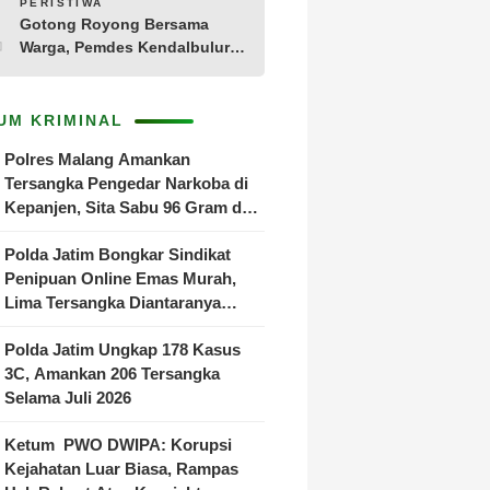
10
PERISTIWA
Tamanan
Gotong Royong Bersama
Warga, Pemdes Kendalbulur
Revitalisasi Total Jembatan
Gantung yang Rapuh
UM KRIMINAL
Polres Malang Amankan
Tersangka Pengedar Narkoba di
Kepanjen, Sita Sabu 96 Gram dan
Ganja 131 Gram
Polda Jatim Bongkar Sindikat
Penipuan Online Emas Murah,
Lima Tersangka Diantaranya
Warga Binaan Lapas Diamankan
Polda Jatim Ungkap 178 Kasus
3C, Amankan 206 Tersangka
Selama Juli 2026
Ketum PWO DWIPA: Korupsi
Kejahatan Luar Biasa, Rampas