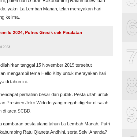
 ini, puteri dari Gibran Rakabuminig Rakhmadewi dan
nda, yakni La Lembah Manah, telah merayakan hari
ng kelima.
emilu 2024, Polres Gresik cek Peralatan
li 2023
 dilahirkan tanggal 15 November 2019 tersebut
n mengambil tema Hello Kitty untuk merayakan hari
a di tahun ini.
mendapat perhatian besar dari publik. Pesta ultah untuk
an Presiden Joko Widodo yang megah digelar di salah
n di area SCBD.
 gambaran pesta ulang tahun La Lembah Manah, Putri
kabumbing Ratu Qianeta Andhini, serta Selvi Ananda?