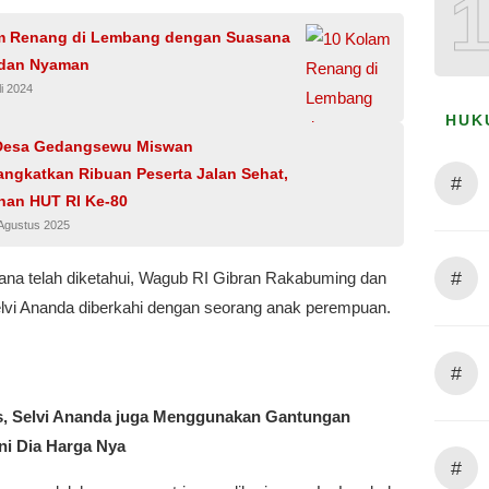
m Renang di Lembang dengan Suasana
dan Nyaman
li 2024
HUK
Desa Gedangsewu Miswan
ngkatkan Ribuan Peserta Jalan Sehat,
#
han HUT RI Ke-80
 Agustus 2025
#
na telah diketahui, Wagub RI Gibran Rakabuming dan
Selvi Ananda diberkahi dengan seorang anak perempuan.
#
as, Selvi Ananda juga Menggunakan Gantungan
ni Dia Harga Nya
#