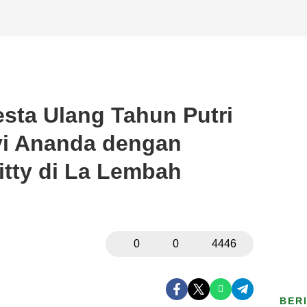
sta Ulang Tahun Putri
vi Ananda dengan
itty di La Lembah
0
0
4446
BER