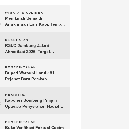
1
WISATA & KULINER
Menikmati Senja di
Angkringan Esis Kopi, Tempat
Nongkrong Syahdu di Area
Persawahan Desa Kepuh
2
KESEHATAN
RSUD Jombang Jalani
Akreditasi 2026, Target
Pertahankan Predikat
Paripurna dan Jaga Kualitas
3
PEMERINTAHAN
Layanan
Bupati Warsubi Lantik 81
Pejabat Baru Pemkab
Jombang, Berikut Daftar
Lengkapnya
4
PERISTIWA
Kapolres Jombang Pimpin
Upacara Penyerahan Hadiah
Lomba Hari Bhayangkara ke-
80
5
PEMERINTAHAN
Buka Verifikasi Faktual Capim