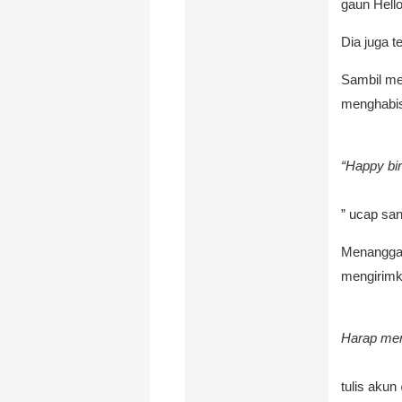
gaun Hell
Dia juga t
Sambil me
menghabisk
“Happy bi
” ucap sa
Menanggap
mengirimk
Harap men
tulis akun 