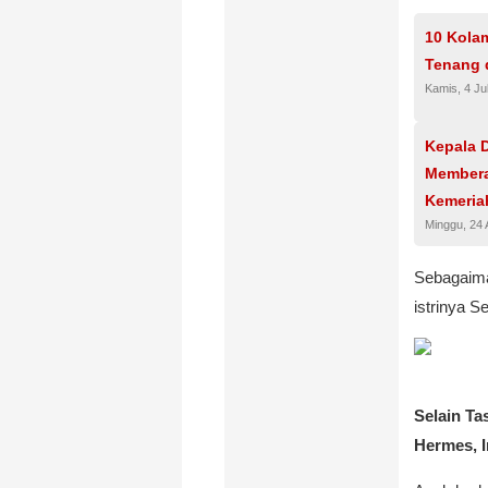
10 Kola
Tenang 
Kamis, 4 Ju
Kepala 
Membera
Kemeria
Minggu, 24
Sebagaima
istrinya 
Selain T
Hermes, I