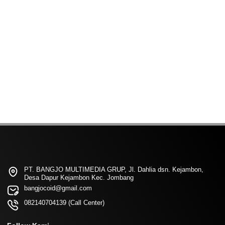
PT. BANGJO MULTIMEDIA GRUP, Jl. Dahlia dsn. Kejambon,
Desa Dapur Kejambon Kec. Jombang
bangjocoid@gmail.com
082140704139 (Call Center)