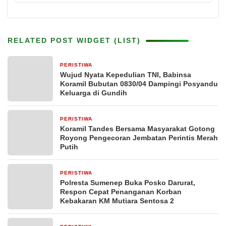
RELATED POST WIDGET (LIST)
PERISTIWA
22 jam yang lalu
Wujud Nyata Kepedulian TNI, Babinsa
Koramil Bubutan 0830/04 Dampingi Posyandu
Keluarga di Gundih
PERISTIWA
2 hari yang lalu
Koramil Tandes Bersama Masyarakat Gotong
Royong Pengecoran Jembatan Perintis Merah
Putih
PERISTIWA
3 hari yang lalu
Polresta Sumenep Buka Posko Darurat,
Respon Cepat Penanganan Korban
Kebakaran KM Mutiara Sentosa 2