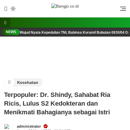
Lewati
ke
Berani, Tegas, Terpercaya
Bangjo.co.id
konten
NEWS
Wujud Nyata Kepedulian TNI, Babinsa Koramil Bubutan 0830/04 D
Kesehatan
Terpopuler: Dr. Shindy, Sahabat Ria
Ricis, Lulus S2 Kedokteran dan
Menikmati Bahagianya sebagai Istri
administrator