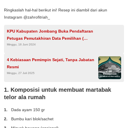
Ringkaslah hal-hal berikut ini! Resep ini diambil dari akun
Instagram @zahrofitriah_
KPU Kabupaten Jombang Buka Pendaftaran
Petugas Pemutakhiran Data Pemilihan (
Minggu, 16 Juni 2024
Pantarlih) Pemilihan Bupati dan Wakil Bupati
Jombang 2024.
4 Kebiasaan Pemimpin Sejati, Tanpa Jabatan
Resmi
Minggu, 27 Juli 2025
1. Komposisi untuk membuat martabak
telor ala rumah
Dada ayam 150 gr
Bumbu kari blok/sachet