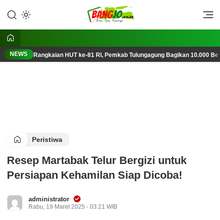
Lewati
ke
Berani, Tegas, Terpercaya
Bangjo.co.id
konten
NEWS
Rangkaian HUT ke-81 RI, Pemkab Tulungagung Bagikan 10.000 Ben
Peristiwa
Resep Martabak Telur Bergizi untuk
Persiapan Kehamilan Siap Dicoba!
administrator
Rabu, 19 Maret 2025 - 03:21 WIB