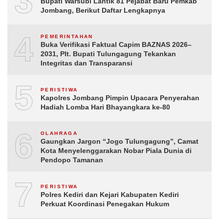
3
Bupati Warsubi Lantik 81 Pejabat Baru Pemkab
Jombang, Berikut Daftar Lengkapnya
4
PEMERINTAHAN
Buka Verifikasi Faktual Capim BAZNAS 2026–
2031, Plt. Bupati Tulungagung Tekankan
Integritas dan Transparansi
5
PERISTIWA
Kapolres Jombang Pimpin Upacara Penyerahan
Hadiah Lomba Hari Bhayangkara ke-80
6
OLAHRAGA
Gaungkan Jargon “Jogo Tulungagung”, Camat
Kota Menyelenggarakan Nobar Piala Dunia di
Pendopo Tamanan
7
PERISTIWA
Polres Kediri dan Kejari Kabupaten Kediri
Perkuat Koordinasi Penegakan Hukum