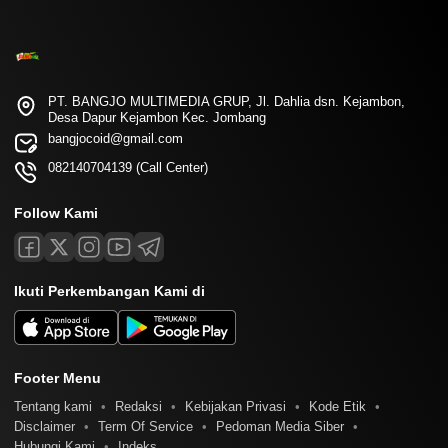
PT. BANGJO MULTIMEDIA GRUP, Jl. Dahlia dsn. Kejambon,
Desa Dapur Kejambon Kec. Jombang
bangjocoid@gmail.com
082140704139 (Call Center)
Follow Kami
Ikuti Perkembangan Kami di
Footer Menu
Tentang kami
Redaksi
Kebijakan Privasi
Kode Etik
Disclaimer
Term Of Service
Pedoman Media Siber
Hubungi Kami
Indeks