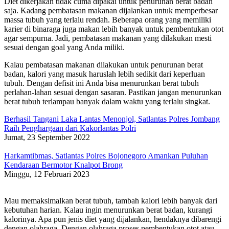
Diet dikerjakan tidak cuma dipakai untuk penurunan berat badan
saja. Kadang pembatasan makanan dijalankan untuk memperbesar
massa tubuh yang terlalu rendah. Beberapa orang yang memiliki
karier di binaraga juga makan lebih banyak untuk pembentukan otot
agar sempurna. Jadi, pembatasan makanan yang dilakukan mesti
sesuai dengan goal yang Anda miliki.
Kalau pembatasan makanan dilakukan untuk penurunan berat
badan, kalori yang masuk haruslah lebih sedikit dari keperluan
tubuh. Dengan defisit ini Anda bisa menurunkan berat tubuh
perlahan-lahan sesuai dengan sasaran. Pastikan jangan menurunkan
berat tubuh terlampau banyak dalam waktu yang terlalu singkat.
Berhasil Tangani Laka Lantas Menonjol, Satlantas Polres Jombang
Raih Penghargaan dari Kakorlantas Polri
Jumat, 23 September 2022
Harkamtibmas, Satlantas Polres Bojonegoro Amankan Puluhan
Kendaraan Bermotor Knalpot Brong
Minggu, 12 Februari 2023
Mau memaksimalkan berat tubuh, tambah kalori lebih banyak dari
kebutuhan harian. Kalau ingin menurunkan berat badan, kurangi
kalorinya. Apa pun jenis diet yang dijalankan, hendaknya dibarengi
dengan olahraga. Dengan olahraga proses pembentukan otot atau