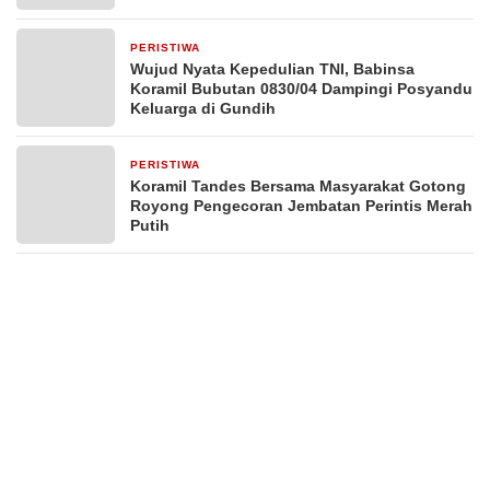
PERISTIWA
2 hari yang lalu
Wujud Nyata Kepedulian TNI, Babinsa
Koramil Bubutan 0830/04 Dampingi Posyandu
Keluarga di Gundih
PERISTIWA
3 hari yang lalu
Koramil Tandes Bersama Masyarakat Gotong
Royong Pengecoran Jembatan Perintis Merah
Putih