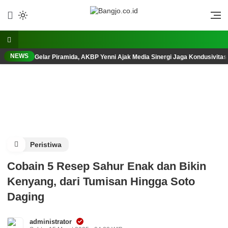
Lewati
ke
Berani, Tegas, Terpercaya
Bangjo.co.id
konten
NEWS
Gelar Piramida, AKBP Yenni Ajak Media Sinergi Jaga Kondusivita
Peristiwa
Cobain 5 Resep Sahur Enak dan Bikin
Kenyang, dari Tumisan Hingga Soto
Daging
administrator