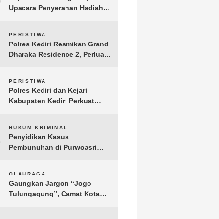
Upacara Penyerahan Hadiah
Lomba Hari Bhayangkara ke-
80
6
PERISTIWA
Polres Kediri Resmikan Grand
Dharaka Residence 2, Perluas
Akses Hunian Terjangkau
7
PERISTIWA
Polres Kediri dan Kejari
Kabupaten Kediri Perkuat
Koordinasi Penegakan Hukum
8
HUKUM KRIMINAL
Penyidikan Kasus
Pembunuhan di Purwoasri
Berlanjut, Satreskrim Polres
Kediri Gelar Rekonstruksi 42
9
OLAHRAGA
Adegan
Gaungkan Jargon “Jogo
Tulungagung”, Camat Kota
Menyelenggarakan Nobar
Piala Dunia di Pendopo