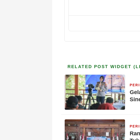
RELATED POST WIDGET (L
PER
Gel
Sin
PER
Ran