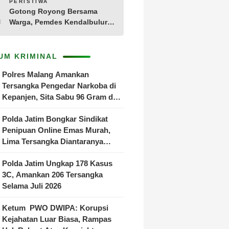
10
PERISTIWA
Tamanan
Gotong Royong Bersama
Warga, Pemdes Kendalbulur
Revitalisasi Total Jembatan
Gantung yang Rapuh
UM KRIMINAL
Polres Malang Amankan
Tersangka Pengedar Narkoba di
Kepanjen, Sita Sabu 96 Gram dan
Ganja 131 Gram
Polda Jatim Bongkar Sindikat
Penipuan Online Emas Murah,
Lima Tersangka Diantaranya
Warga Binaan Lapas Diamankan
Polda Jatim Ungkap 178 Kasus
3C, Amankan 206 Tersangka
Selama Juli 2026
Ketum PWO DWIPA: Korupsi
Kejahatan Luar Biasa, Rampas