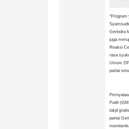
“Program 
Syamsudin
Gerindra 
juga meru
Reaksi C
rasa syuk
Umum DPP 
partai sen
Pernyataa
Putih (GM
takjil gra
partai Ge
memberika