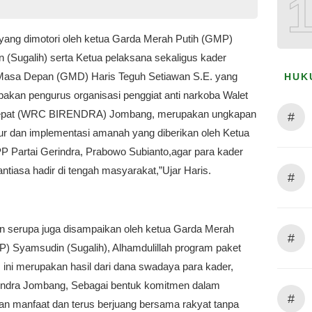
yang dimotori oleh ketua Garda Merah Putih (GMP)
 (Sugalih) serta Ketua pelaksana sekaligus kader
Masa Depan (GMD) Haris Teguh Setiawan S.E. yang
HUK
pakan pengurus organisasi penggiat anti narkoba Walet
epat (WRC BIRENDRA) Jombang, merupakan ungkapan
#
ur dan implementasi amanah yang diberikan oleh Ketua
Partai Gerindra, Prabowo Subianto,agar para kader
antiasa hadir di tengah masyarakat,”Ujar Haris.
#
n serupa juga disampaikan oleh ketua Garda Merah
#
P) Syamsudin (Sugalih), Alhamdulillah program paket
tis ini merupakan hasil dari dana swadaya para kader,
rindra Jombang, Sebagai bentuk komitmen dalam
#
n manfaat dan terus berjuang bersama rakyat tanpa