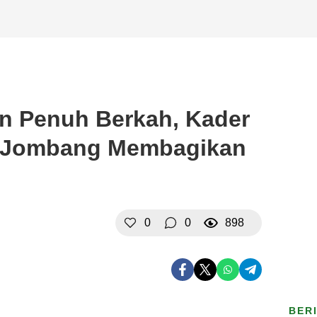
an Penuh Berkah, Kader
ra Jombang Membagikan
0
0
898
BER