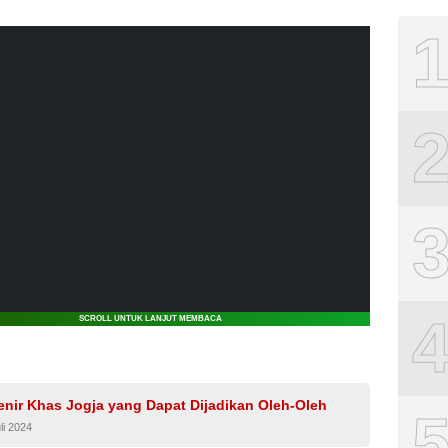
SCROLL UNTUK LANJUT MEMBACA
enir Khas Jogja yang Dapat Dijadikan Oleh-Oleh
li 2024