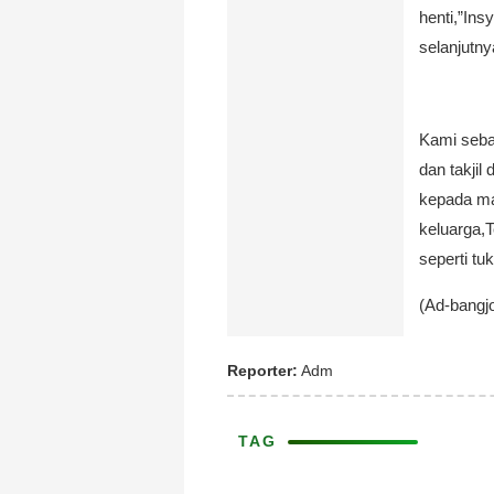
henti,”Ins
selanjutn
Kami sebag
dan takji
kepada ma
keluarga,
seperti tu
(Ad-bangj
Reporter:
Adm
TAG