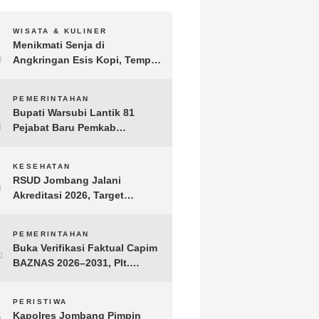
1
WISATA & KULINER
Menikmati Senja di
Angkringan Esis Kopi, Tempat
Nongkrong Syahdu di Area
Persawahan Desa Kepuh
2
PEMERINTAHAN
Bupati Warsubi Lantik 81
Pejabat Baru Pemkab
Jombang, Berikut Daftar
Lengkapnya
3
KESEHATAN
RSUD Jombang Jalani
Akreditasi 2026, Target
Pertahankan Predikat
Paripurna dan Jaga Kualitas
4
PEMERINTAHAN
Layanan
Buka Verifikasi Faktual Capim
BAZNAS 2026–2031, Plt.
Bupati Tulungagung
Tekankan Integritas dan
5
PERISTIWA
Transparansi
Kapolres Jombang Pimpin