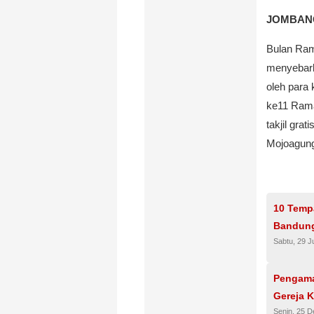
JOMBANG,
Bulan Ram
menyebark
oleh para
ke11 Rama
takjil gra
Mojoagun
10 Temp
Bandun
Sabtu, 29 J
Pengaman
Gereja K
Senin, 25 