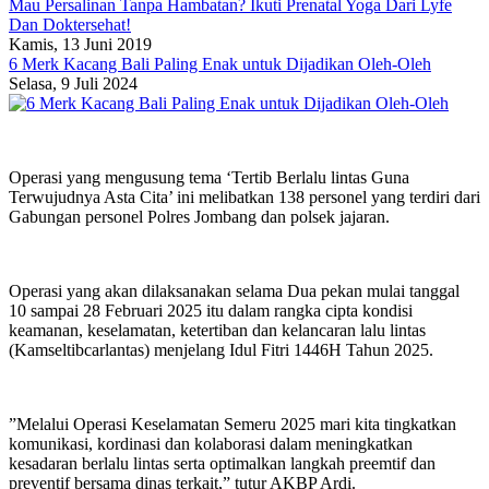
Mau Persalinan Tanpa Hambatan? Ikuti Prenatal Yoga Dari Lyfe
Dan Doktersehat!
Kamis, 13 Juni 2019
6 Merk Kacang Bali Paling Enak untuk Dijadikan Oleh-Oleh
Selasa, 9 Juli 2024
Operasi yang mengusung tema ‘Tertib Berlalu lintas Guna
Terwujudnya Asta Cita’ ini melibatkan 138 personel yang terdiri dari
Gabungan personel Polres Jombang dan polsek jajaran.
Operasi yang akan dilaksanakan selama Dua pekan mulai tanggal
10 sampai 28 Februari 2025 itu dalam rangka cipta kondisi
keamanan, keselamatan, ketertiban dan kelancaran lalu lintas
(Kamseltibcarlantas) menjelang Idul Fitri 1446H Tahun 2025.
”Melalui Operasi Keselamatan Semeru 2025 mari kita tingkatkan
komunikasi, kordinasi dan kolaborasi dalam meningkatkan
kesadaran berlalu lintas serta optimalkan langkah preemtif dan
preventif bersama dinas terkait,” tutur AKBP Ardi.