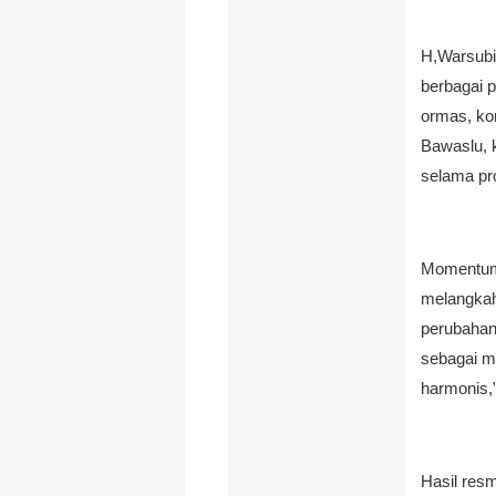
H,Warsubi
berbagai p
ormas, ko
Bawaslu, k
selama pr
Momentum 
melangka
perubahan 
sebagai m
harmonis,”
Hasil res