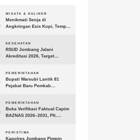
1
WISATA & KULINER
Menikmati Senja di
Angkringan Esis Kopi, Tempat
Nongkrong Syahdu di Area
Persawahan Desa Kepuh
2
KESEHATAN
RSUD Jombang Jalani
Akreditasi 2026, Target
Pertahankan Predikat
Paripurna dan Jaga Kualitas
3
PEMERINTAHAN
Layanan
Bupati Warsubi Lantik 81
Pejabat Baru Pemkab
Jombang, Berikut Daftar
Lengkapnya
4
PEMERINTAHAN
Buka Verifikasi Faktual Capim
BAZNAS 2026–2031, Plt.
Bupati Tulungagung
Tekankan Integritas dan
5
PERISTIWA
Transparansi
Kapolres Jombang Pimpin