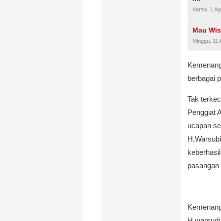
Kamis, 1 A
Mau Wisa
Minggu, 11 
Kemenanga
berbagai p
Tak terke
Penggiat 
ucapan sel
H,Warsubi
keberhasi
pasangan 
Kemenanga
H,warsudi