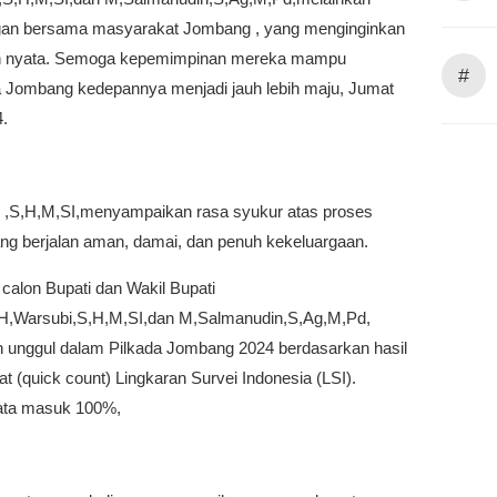
an bersama masyarakat Jombang , yang menginginkan
n nyata. Semoga kepemimpinan mereka mampu
#
ombang kedepannya menjadi jauh lebih maju, Jumat
4.
 ,S,H,M,SI,menyampaikan rasa syukur atas proses
ang berjalan aman, damai, dan penuh kekeluargaan.
calon Bupati dan Wakil Bupati
,Warsubi,S,H,M,SI,dan M,Salmanudin,S,Ag,M,Pd,
n unggul dalam Pilkada Jombang 2024 berdasarkan hasil
at (quick count) Lingkaran Survei Indonesia (LSI).
ata masuk 100%,