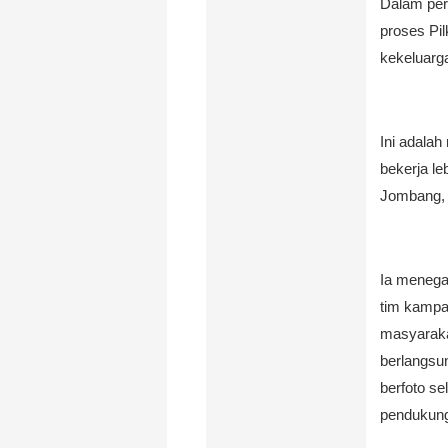
Dalam per
proses Pi
kekeluarga
Ini adalah
bekerja le
Jombang, 
Ia menega
tim kampa
masyaraka
berlangsu
berfoto se
pendukung