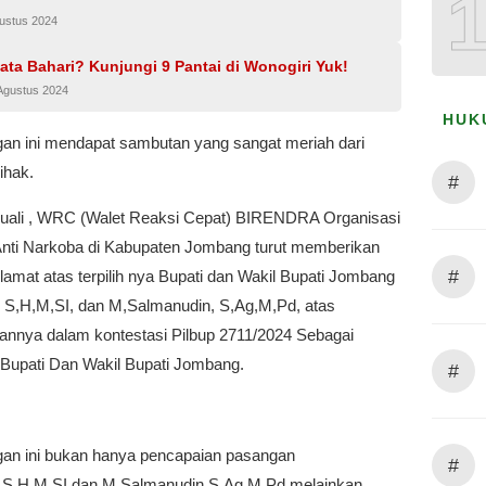
gustus 2024
ta Bahari? Kunjungi 9 Pantai di Wonogiri Yuk!
Agustus 2024
HUK
n ini mendapat sambutan yang sangat meriah dari
ihak.
#
cuali , WRC (Walet Reaksi Cepat) BIRENDRA Organisasi
Anti Narkoba di Kabupaten Jombang turut memberikan
#
amat atas terpilih nya Bupati dan Wakil Bupati Jombang
 S,H,M,SI, dan M,Salmanudin, S,Ag,M,Pd, atas
lannya dalam kontestasi Pilbup 2711/2024 Sebagai
Bupati Dan Wakil Bupati Jombang.
#
n ini bukan hanya pencapaian pasangan
#
,S,H,M,SI,dan M,Salmanudin,S,Ag,M,Pd,melainkan