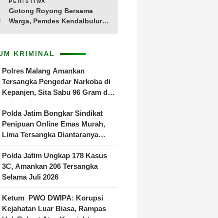
10
PERISTIWA
Gotong Royong Bersama
Warga, Pemdes Kendalbulur
Revitalisasi Total Jembatan
Gantung yang Rapuh
UM KRIMINAL
Polres Malang Amankan
Tersangka Pengedar Narkoba di
Kepanjen, Sita Sabu 96 Gram dan
Ganja 131 Gram
Polda Jatim Bongkar Sindikat
Penipuan Online Emas Murah,
Lima Tersangka Diantaranya
Warga Binaan Lapas Diamankan
Polda Jatim Ungkap 178 Kasus
3C, Amankan 206 Tersangka
Selama Juli 2026
Ketum PWO DWIPA: Korupsi
Kejahatan Luar Biasa, Rampas