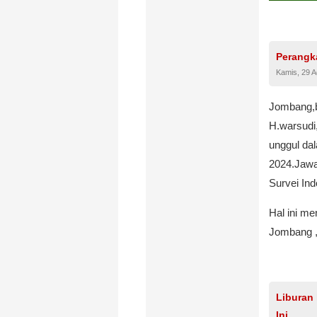
Perangk
Kamis, 29 
Jombang,b
H.warsudi
unggul da
2024.Jawa
Survei Ind
Hal ini m
Jombang ,
Liburan 
Ini