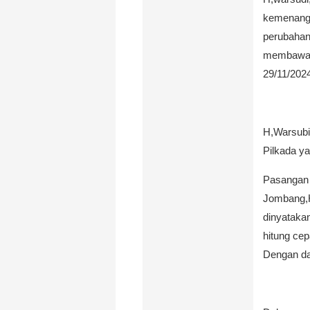
kemenang
perubaha
membawa J
29/11/202
H,Warsubi
Pilkada y
Pasangan 
Jombang,H
dinyataka
hitung cep
Dengan d