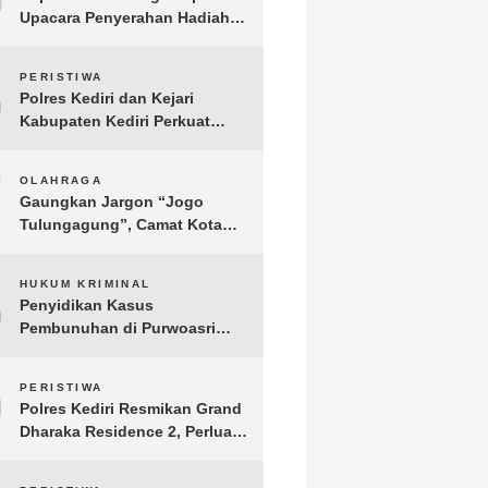
Upacara Penyerahan Hadiah
Lomba Hari Bhayangkara ke-
80
6
PERISTIWA
Polres Kediri dan Kejari
Kabupaten Kediri Perkuat
Koordinasi Penegakan Hukum
7
OLAHRAGA
Gaungkan Jargon “Jogo
Tulungagung”, Camat Kota
Menyelenggarakan Nobar
Piala Dunia di Pendopo
8
HUKUM KRIMINAL
Tamanan
Penyidikan Kasus
Pembunuhan di Purwoasri
Berlanjut, Satreskrim Polres
Kediri Gelar Rekonstruksi 42
9
PERISTIWA
Adegan
Polres Kediri Resmikan Grand
Dharaka Residence 2, Perluas
Akses Hunian Terjangkau