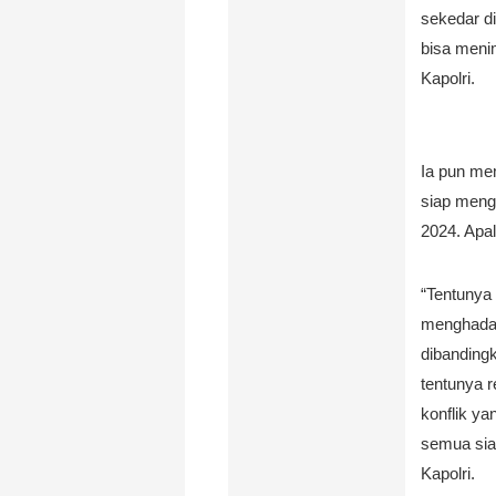
sekedar d
bisa menim
Kapolri.
Ia pun me
siap menga
2024. Apal
“Tentunya
menghadapi
dibandingk
tentunya 
konflik ya
semua sia
Kapolri.