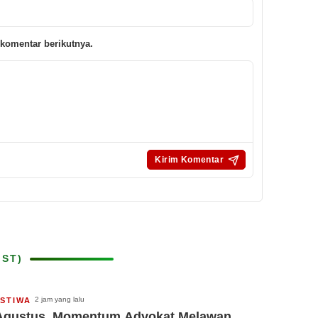
komentar berikutnya.
IST)
2 jam yang lalu
ISTIWA
Agustus, Momentum Advokat Melawan