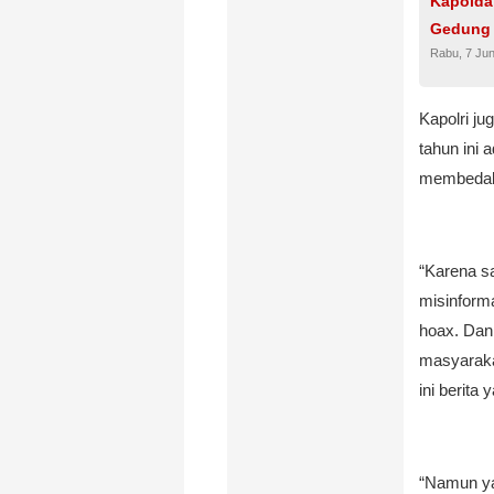
Kapolda
Gedung 
Rabu, 7 Jun
Kapolri j
tahun ini
membedaka
“Karena sa
misinforma
hoax. Dan 
masyaraka
ini berita 
“Namun ya