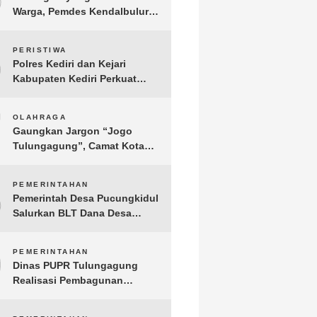
Warga, Pemdes Kendalbulur
Revitalisasi Total Jembatan
Gantung yang Rapuh
6
PERISTIWA
Polres Kediri dan Kejari
Kabupaten Kediri Perkuat
Koordinasi Penegakan Hukum
7
OLAHRAGA
Gaungkan Jargon “Jogo
Tulungagung”, Camat Kota
Menyelenggarakan Nobar
Piala Dunia di Pendopo
8
PEMERINTAHAN
Tamanan
Pemerintah Desa Pucungkidul
Salurkan BLT Dana Desa
Tribulan III Tahun 2026 untuk
21 KPM
9
PEMERINTAHAN
Dinas PUPR Tulungagung
Realisasi Pembagunan
Jembatan Desa Junjung