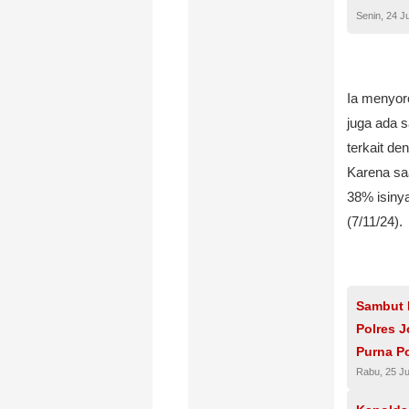
Senin, 24 J
Ia menyoro
juga ada 
terkait de
Karena saat
38% isinya
(7/11/24).
Sambut 
Polres 
Purna Po
Rabu, 25 Ju