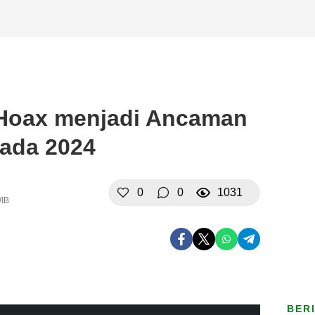
a Hoax menjadi Ancaman
kada 2024
0
0
1031
WIB
BER