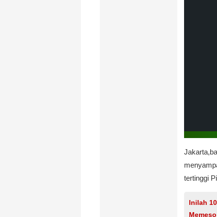
Jakarta,ba
menyampai
tertinggi 
Inilah 1
Memeso