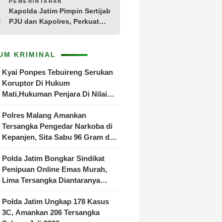
10
PEMERINTAHAN
Kapolda Jatim Pimpin Sertijab
PJU dan Kapolres, Perkuat
Regenerasi Kepemimpinan
dan Pelayanan Presisi
UM KRIMINAL
Kyai Ponpes Tebuireng Serukan
Koruptor Di Hukum
Mati,Hukuman Penjara Di Nilai
Tak Lagi Efektif
Polres Malang Amankan
Tersangka Pengedar Narkoba di
Kepanjen, Sita Sabu 96 Gram dan
Ganja 131 Gram
Polda Jatim Bongkar Sindikat
Penipuan Online Emas Murah,
Lima Tersangka Diantaranya
Warga Binaan Lapas Diamankan
Polda Jatim Ungkap 178 Kasus
3C, Amankan 206 Tersangka