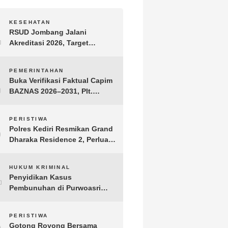
1
KESEHATAN
RSUD Jombang Jalani
Akreditasi 2026, Target
Pertahankan Predikat
Paripurna dan Jaga Kualitas
2
PEMERINTAHAN
Layanan
Buka Verifikasi Faktual Capim
BAZNAS 2026–2031, Plt.
Bupati Tulungagung
Tekankan Integritas dan
3
PERISTIWA
Transparansi
Polres Kediri Resmikan Grand
Dharaka Residence 2, Perluas
Akses Hunian Terjangkau
4
HUKUM KRIMINAL
Penyidikan Kasus
Pembunuhan di Purwoasri
Berlanjut, Satreskrim Polres
Kediri Gelar Rekonstruksi 42
5
PERISTIWA
Adegan
Gotong Royong Bersama