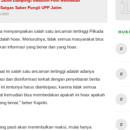
 Jatim Dampingi Irwasum Polri Resmikan
Satgas Saber Pungli UPP Jatim
i 2023
uga menyampaikan salah satu ancaman tertinggi Pilkada
HUK
 adalah hoax. Menurutnya, tidak semua masyarakat bisa
n informasi yang benar dan yang hoax.
#
at ini salah satu ancaman tertinggi adalah adanya
#
si dan disinformasi terkait dengan penyebaran berita
ini tentunya harus diantisipasi, karena tidak semua
t kemudian bisa membedakan apakah ini hoax apakah
#
yang benar,” beber Kapolri.
#
ng pasti akan menimbulkan reaksi, mulai hanya