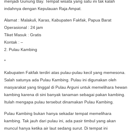
menjadi Gunung Bay. Tempat wisata yang satu ini tak kalah
indahnya dengan Kepulauan Raja Ampat.
Alamat : Malakuli, Karas, Kabupaten Fakfak, Papua Barat
Operasional : 24 jam
Tiket Masuk : Gratis
Kontak : –
2. Pulau Kambing
*
Kabupaten Fakfak terdiri atas pulau-pulau kecil yang memesona.
Salah satunya ada Pulau Kambing. Pulau ini digunakan oleh
masyarakat yang tinggal di Pulau Arguni untuk memelihara hewan
kambing karena di sini banyak tanaman sebagai pakan kambing.
Itulah mengapa pulau tersebut dinamakan Pulau Kambing.
Pulau Kambing bukan hanya sekadar tempat memelihara
kambing. Tak jauh dari pulau ini, ada pasir timbul yang akan
muncul hanya ketika air laut sedang surut. Di tempat ini