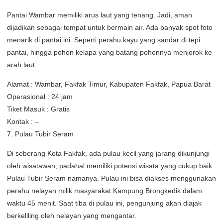
Pantai Wambar memiliki arus laut yang tenang. Jadi, aman
dijadikan sebagai tempat untuk bermain air. Ada banyak spot foto
menarik di pantai ini. Seperti perahu kayu yang sandar di tepi
pantai, hingga pohon kelapa yang batang pohonnya menjorok ke
arah laut.
Alamat : Wambar, Fakfak Timur, Kabupaten Fakfak, Papua Barat
Operasional : 24 jam
Tiket Masuk : Gratis
Kontak : –
7. Pulau Tubir Seram
Di seberang Kota Fakfak, ada pulau kecil yang jarang dikunjungi
oleh wisatawan, padahal memiliki potensi wisata yang cukup baik.
Pulau Tubir Seram namanya. Pulau ini bisa diakses menggunakan
perahu nelayan milik masyarakat Kampung Brongkedik dalam
waktu 45 menit. Saat tiba di pulau ini, pengunjung akan diajak
berkeliling oleh nelayan yang mengantar.