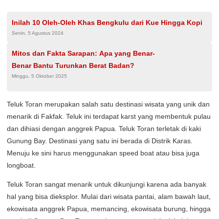
Inilah 10 Oleh-Oleh Khas Bengkulu dari Kue Hingga Kopi
Senin, 5 Agustus 2024
Mitos dan Fakta Sarapan: Apa yang Benar-
Benar Bantu Turunkan Berat Badan?
Minggu, 5 Oktober 2025
Teluk Toran merupakan salah satu destinasi wisata yang unik dan
menarik di Fakfak. Teluk ini terdapat karst yang membentuk pulau
dan dihiasi dengan anggrek Papua. Teluk Toran terletak di kaki
Gunung Bay. Destinasi yang satu ini berada di Distrik Karas.
Menuju ke sini harus menggunakan speed boat atau bisa juga
longboat.
Teluk Toran sangat menarik untuk dikunjungi karena ada banyak
hal yang bisa dieksplor. Mulai dari wisata pantai, alam bawah laut,
ekowisata anggrek Papua, memancing, ekowisata burung, hingga