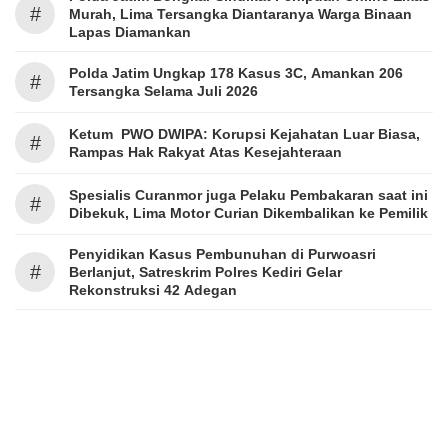
#
Murah, Lima Tersangka Diantaranya Warga Binaan
Lapas Diamankan
Polda Jatim Ungkap 178 Kasus 3C, Amankan 206
#
Tersangka Selama Juli 2026
Ketum PWO DWIPA: Korupsi Kejahatan Luar Biasa,
#
Rampas Hak Rakyat Atas Kesejahteraan
Spesialis Curanmor juga Pelaku Pembakaran saat ini
#
Dibekuk, Lima Motor Curian Dikembalikan ke Pemilik
Penyidikan Kasus Pembunuhan di Purwoasri
#
Berlanjut, Satreskrim Polres Kediri Gelar
Rekonstruksi 42 Adegan