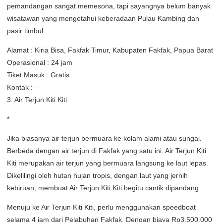
pemandangan sangat memesona, tapi sayangnya belum banyak
wisatawan yang mengetahui keberadaan Pulau Kambing dan
pasir timbul.
Alamat : Kiria Bisa, Fakfak Timur, Kabupaten Fakfak, Papua Barat
Operasional : 24 jam
Tiket Masuk : Gratis
Kontak : –
3. Air Terjun Kiti Kiti
*
Jika biasanya air terjun bermuara ke kolam alami atau sungai.
Berbeda dengan air terjun di Fakfak yang satu ini. Air Terjun Kiti
Kiti merupakan air terjun yang bermuara langsung ke laut lepas.
Dikelilingi oleh hutan hujan tropis, dengan laut yang jernih
kebiruan, membuat Air Terjun Kiti Kiti begitu cantik dipandang.
Menuju ke Air Terjun Kiti Kiti, perlu menggunakan speedboat
selama 4 jam dari Pelabuhan Fakfak. Dengan biaya Rp3.500.000