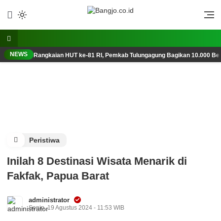
Lewati
ke
Berani, Tegas, Terpercaya
Bangjo.co.id
konten
NEWS
Rangkaian HUT ke-81 RI, Pemkab Tulungagung Bagikan 10.000 Ben
Peristiwa
Inilah 8 Destinasi Wisata Menarik di
Fakfak, Papua Barat
administrator
Senin, 19 Agustus 2024 - 11:53 WIB