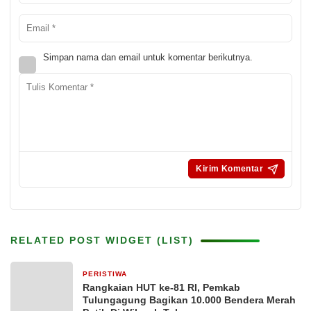
Simpan nama dan email untuk komentar berikutnya.
RELATED POST WIDGET (LIST)
PERISTIWA
8 jam yang lalu
Rangkaian HUT ke-81 RI, Pemkab
Tulungagung Bagikan 10.000 Bendera Merah