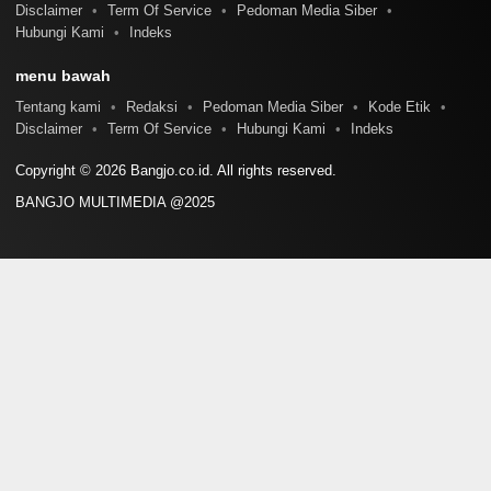
Disclaimer
Term Of Service
Pedoman Media Siber
Hubungi Kami
Indeks
menu bawah
Tentang kami
Redaksi
Pedoman Media Siber
Kode Etik
Disclaimer
Term Of Service
Hubungi Kami
Indeks
Copyright © 2026 Bangjo.co.id. All rights reserved.
BANGJO MULTIMEDIA @2025