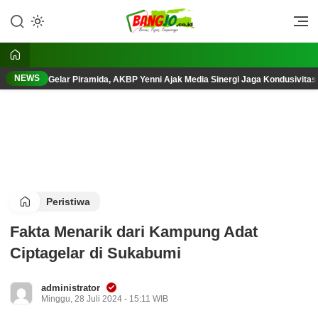
Lewati
ke
Berani, Tegas, Terpercaya
Bangjo.co.id
konten
NEWS
Gelar Piramida, AKBP Yenni Ajak Media Sinergi Jaga Kondusivita
Peristiwa
Fakta Menarik dari Kampung Adat
Ciptagelar di Sukabumi
administrator
Minggu, 28 Juli 2024 - 15:11 WIB