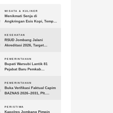
1
WISATA & KULINER
Menikmati Senja di
Angkringan Esis Kopi, Tempat
Nongkrong Syahdu di Area
Persawahan Desa Kepuh
2
KESEHATAN
RSUD Jombang Jalani
Akreditasi 2026, Target
Pertahankan Predikat
Paripurna dan Jaga Kualitas
3
PEMERINTAHAN
Layanan
Bupati Warsubi Lantik 81
Pejabat Baru Pemkab
Jombang, Berikut Daftar
Lengkapnya
4
PEMERINTAHAN
Buka Verifikasi Faktual Capim
BAZNAS 2026–2031, Plt.
Bupati Tulungagung
Tekankan Integritas dan
5
PERISTIWA
Transparansi
Kapolres Jombang Pimpin