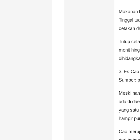
Makanan k
Tinggal tu
cetakan d
Tutup cet
menit hin
dihidangk
3. Es Cao
Sumber: p
Meski nam
ada di da
yang satu
hampir pu
Cao merup
dari beber