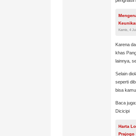
penghasil 
Mengena
Keunika
Kamis, 4 Ju
Karena da
khas Pang
lainnya, s
Selain diol
seperti di
bisa kamu 
Baca juga
Dicicipi
Harta L
Prajogo