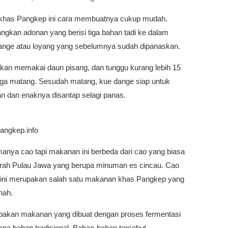
has Pangkep ini cara membuatnya cukup mudah.
angkan adonan yang berisi tiga bahan tadi ke dalam
ange atau loyang yang sebelumnya sudah dipanaskan.
akan memakai daun pisang, dan tunggu kurang lebih 15
gga matang. Sesudah matang, kue dange siap untuk
an dan enaknya disantap selagi panas.
angkep.info
anya cao tapi makanan ini berbeda dari cao yang biasa
erah Pulau Jawa yang berupa minuman es cincau. Cao
 ini merupakan salah satu makanan khas Pangkep yang
nah.
akan makanan yang dibuat dengan proses fermentasi
apa bahan tradisional. Bahan-bahan tersebut