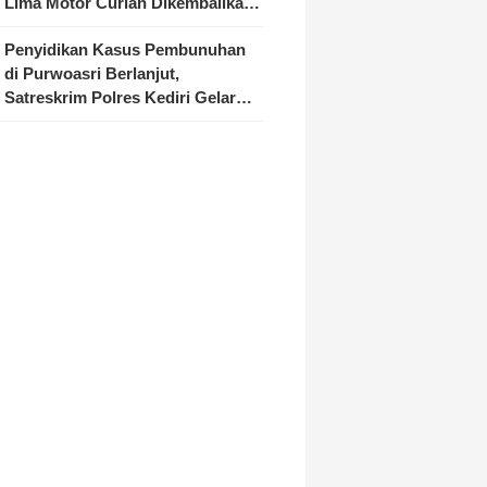
Lima Motor Curian Dikembalikan
ke Pemilik
Penyidikan Kasus Pembunuhan
di Purwoasri Berlanjut,
Satreskrim Polres Kediri Gelar
Rekonstruksi 42 Adegan