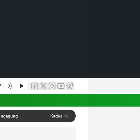
6
lungagung
Kades Kendalbulur Anang Mustofa Resmi Lant