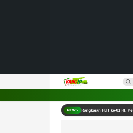
Lewati
ke
konten
Bangjo.co.id
Berani, Tegas, Terpercaya
Rangkaian HUT ke-81 RI, P
NEWS