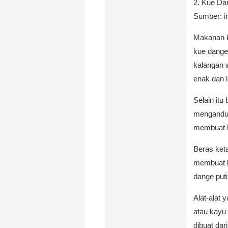
2. Kue Da
Sumber: i
Makanan k
kue dange.
kalangan 
enak dan l
Selain it
mengandun
membuat k
Beras ket
membuat k
dange puti
Alat-alat
atau kayu 
dibuat dar