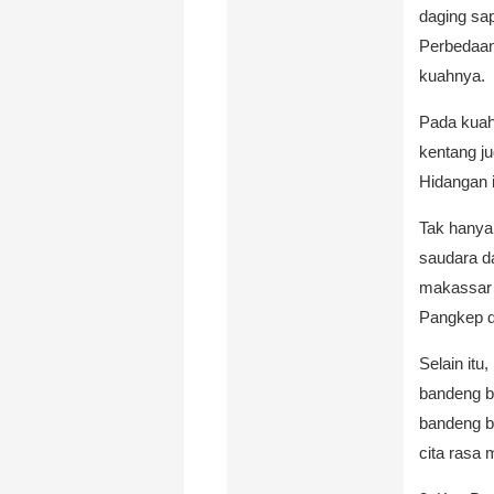
daging sap
Perbedaan
kuahnya.
Pada kuah
kentang j
Hidangan i
Tak hanya
saudara d
makassar 
Pangkep d
Selain itu
bandeng b
bandeng b
cita rasa 