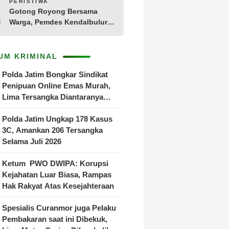
10
PERISTIWA
Gotong Royong Bersama
Warga, Pemdes Kendalbulur
Revitalisasi Total Jembatan
Gantung yang Rapuh
UM KRIMINAL
Polda Jatim Bongkar Sindikat
Penipuan Online Emas Murah,
Lima Tersangka Diantaranya
Warga Binaan Lapas Diamankan
Polda Jatim Ungkap 178 Kasus
3C, Amankan 206 Tersangka
Selama Juli 2026
Ketum PWO DWIPA: Korupsi
Kejahatan Luar Biasa, Rampas
Hak Rakyat Atas Kesejahteraan
Spesialis Curanmor juga Pelaku
Pembakaran saat ini Dibekuk,