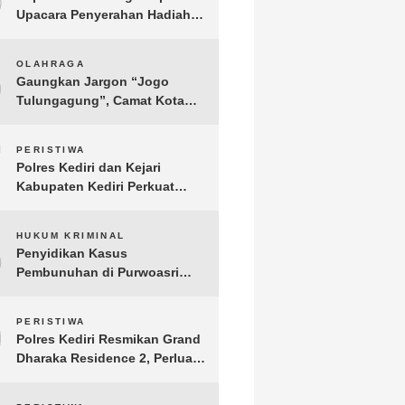
Upacara Penyerahan Hadiah
Lomba Hari Bhayangkara ke-
80
6
OLAHRAGA
Gaungkan Jargon “Jogo
Tulungagung”, Camat Kota
Menyelenggarakan Nobar
Piala Dunia di Pendopo
7
PERISTIWA
Tamanan
Polres Kediri dan Kejari
Kabupaten Kediri Perkuat
Koordinasi Penegakan Hukum
8
HUKUM KRIMINAL
Penyidikan Kasus
Pembunuhan di Purwoasri
Berlanjut, Satreskrim Polres
Kediri Gelar Rekonstruksi 42
9
PERISTIWA
Adegan
Polres Kediri Resmikan Grand
Dharaka Residence 2, Perluas
Akses Hunian Terjangkau