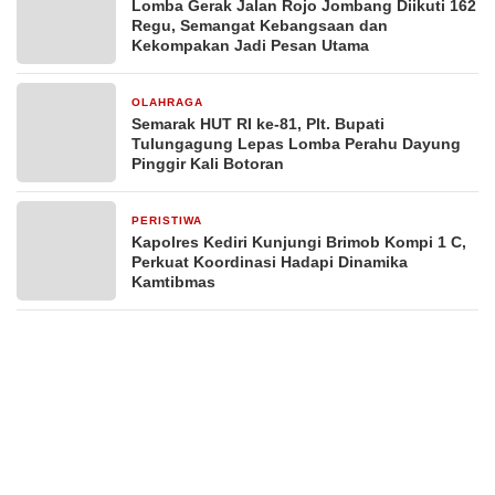
Lomba Gerak Jalan Rojo Jombang Diikuti 162
Regu, Semangat Kebangsaan dan
Kekompakan Jadi Pesan Utama
OLAHRAGA
15 jam yang lalu
Semarak HUT RI ke-81, Plt. Bupati
Tulungagung Lepas Lomba Perahu Dayung
Pinggir Kali Botoran
PERISTIWA
15 jam yang lalu
Kapolres Kediri Kunjungi Brimob Kompi 1 C,
Perkuat Koordinasi Hadapi Dinamika
Kamtibmas