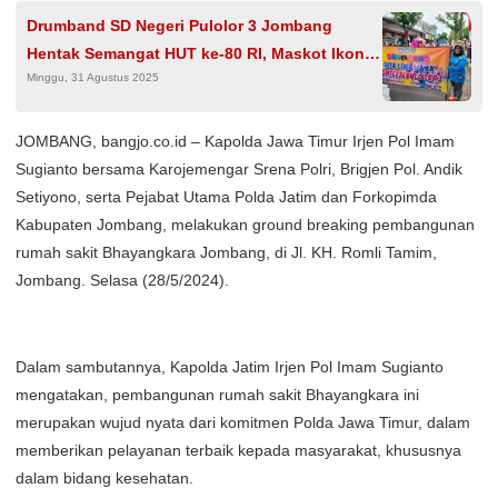
Drumband SD Negeri Pulolor 3 Jombang
Hentak Semangat HUT ke-80 RI, Maskot Ikonik
Minggu, 31 Agustus 2025
Curi Perhatian
JOMBANG, bangjo.co.id – Kapolda Jawa Timur Irjen Pol Imam
Sugianto bersama Karojemengar Srena Polri, Brigjen Pol. Andik
Setiyono, serta Pejabat Utama Polda Jatim dan Forkopimda
Kabupaten Jombang, melakukan ground breaking pembangunan
rumah sakit Bhayangkara Jombang, di Jl. KH. Romli Tamim,
Jombang. Selasa (28/5/2024).
Dalam sambutannya, Kapolda Jatim Irjen Pol Imam Sugianto
mengatakan, pembangunan rumah sakit Bhayangkara ini
merupakan wujud nyata dari komitmen Polda Jawa Timur, dalam
memberikan pelayanan terbaik kepada masyarakat, khususnya
dalam bidang kesehatan.