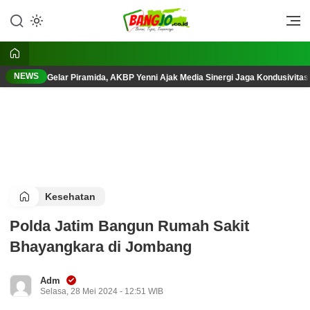
Lewati
ke
Berani, Tegas, Terpercaya
Bangjo.co.id
konten
NEWS
Gelar Piramida, AKBP Yenni Ajak Media Sinergi Jaga Kondusivita
Kesehatan
Polda Jatim Bangun Rumah Sakit
Bhayangkara di Jombang
Adm
Selasa, 28 Mei 2024 - 12:51 WIB