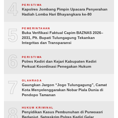
4
PERISTIWA
Kapolres Jombang Pimpin Upacara Penyerahan
Hadiah Lomba Hari Bhayangkara ke-80
5
PEMERINTAHAN
Buka Verifikasi Faktual Capim BAZNAS 2026–
2031, Plt. Bupati Tulungagung Tekankan
Integritas dan Transparansi
6
PERISTIWA
Polres Kediri dan Kejari Kabupaten Kediri
Perkuat Koordinasi Penegakan Hukum
7
OLAHRAGA
Gaungkan Jargon “Jogo Tulungagung”, Camat
Kota Menyelenggarakan Nobar Piala Dunia di
Pendopo Tamanan
8
HUKUM KRIMINAL
Penyidikan Kasus Pembunuhan di Purwoasri
Berlanjut, Satreskrim Polres Kediri Gelar